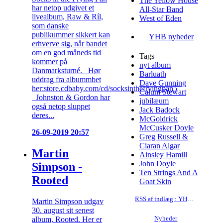
The Yellow House
har netop udgivet et
All-Star Band
livealbum, Raw & Ríl,
West of Eden
som danske
publikummer sikkert kan
YHB nyheder
erhverve sig, når bandet
om en god måneds tid
Tags
kommer på
nyt album
Danmarksturné. Hør
Barluath
uddrag fra albummbet
Dave Gunning
her:store.cdbaby.com/cd/socksinthefryingpan5
Calum Stewart
Johnston & Gordon har
jubilæum
også netop sluppet
Jack Badock
deres...
McGoldrick
McCusker Doyle
26-09-2019 20:57
Greg Russell &
Ciaran Algar
Martin
Ainsley Hamill
John Doyle
Simpson -
Ten Strings And A
Rooted
Goat Skin
RSS af indlæg : YHB nyheder
Martin Simpson udgav
30. august sit senest
album, Rooted. Her er
Nyheder