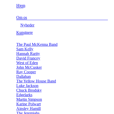
Hjem
Om os
Nyheder
Kunstnere
The Paul McKenna Band
Sam Kelly
Hannah Rarity
David Francey
West of Eden
John McCusker
Ray Cooper
Dallahan
The Yellow House Band
Luke Jackson
Chuck Brodsky
Edgelarks
Martin Simpson
Karine Polwart
Ainsley Hamill
The Jeremiahs