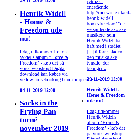
29-11-2019 12:00
rytme er
enestående."
Henrik Widell
http://rootszone.dk/cd-
henrik-widell-
- Home &
home-freedom/ "de
Freedom ude
velspillende skotske
musikere, som
nu!
Henrik Widell har
haft med i studiet
I dag udkommer Henrik
[...] tilfører pladen
Widells album "Home &
den musikalske
Freedom" - køb det på
tyngde, der
vores webshop! Digital
betinger...
download kan købes via
29-11-2019 12:00
yellowhousebooking.bandcamp.com....
Henrik Widell -
04-11-2019 12:00
Home & Freedom
ude nu!
Socks in the
Frying Pan
I dag udkommer
Henrik Widells
turné
album "Home &
november 2019
Freedom" - køb det
på vores webshop!