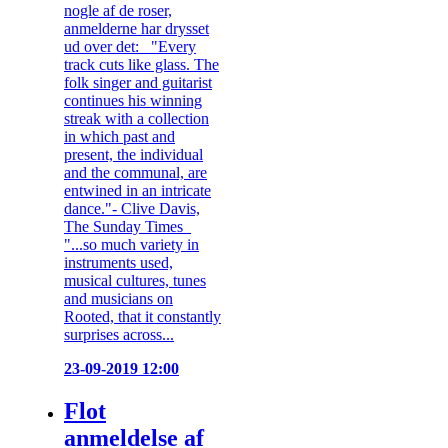
nogle af de roser,
anmelderne har drysset
ud over det: "Every
track cuts like glass. The
folk singer and guitarist
continues his winning
streak with a collection
in which past and
present, the individual
and the communal, are
entwined in an intricate
dance."- Clive Davis,
The Sunday Times
"...so much variety in
instruments used,
musical cultures, tunes
and musicians on
Rooted, that it constantly
surprises across...
23-09-2019 12:00
Flot
anmeldelse af