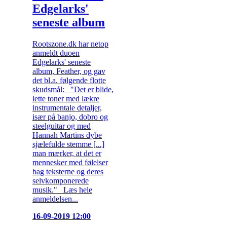
Edgelarks'
seneste album
Rootszone.dk har netop
anmeldt duoen
Edgelarks' seneste
album, Feather, og gav
det bl.a. følgende flotte
skudsmål: "Det er blide,
lette toner med lækre
instrumentale detaljer,
især på banjo, dobro og
steelguitar og med
Hannah Martins dybe
sjælefulde stemme [...]
man mærker, at det er
mennesker med følelser
bag teksterne og deres
selvkomponerede
musik." Læs hele
anmeldelsen...
16-09-2019 12:00