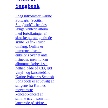
Songbook
I dag udkommer Karine
Polwarts "Scottish
Songbook" - hendes
længe ventede album
med fortolkninger af
skotske popsange fra de
sidste 50 år - i fuldt
omfang. Online er
numrene udsendt
enkeltvis over et antal
måneder, men nu kan
albummet købes i sin
helhed både på CD, rød
vinyl - og kassettebånd!
Karine Polwart's Scottish
Songbook er et udvalg af
sangene fra Karines
meget roste
konceptkoncert af
samme navn, som hun
lancerede på sidste...