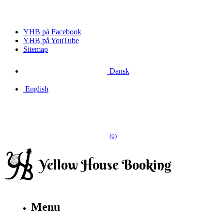
YHB på Facebook
YHB på YouTube
Sitemap
Dansk
English
(0)
Menu