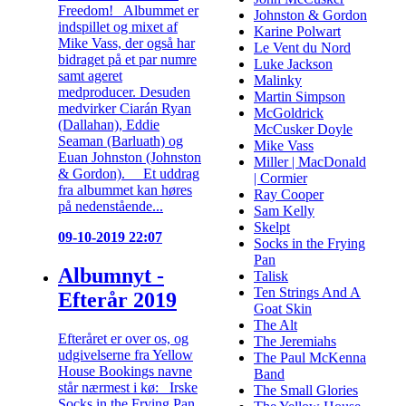
Freedom! Albummet er
Johnston & Gordon
indspillet og mixet af
Karine Polwart
Mike Vass, der også har
Le Vent du Nord
bidraget på et par numre
Luke Jackson
samt ageret
Malinky
medproducer. Desuden
Martin Simpson
medvirker Ciarán Ryan
McGoldrick
(Dallahan), Eddie
McCusker Doyle
Seaman (Barluath) og
Mike Vass
Euan Johnston (Johnston
Miller | MacDonald
& Gordon). Et uddrag
| Cormier
fra albummet kan høres
Ray Cooper
på nedenstående...
Sam Kelly
Skelpt
09-10-2019 22:07
Socks in the Frying
Pan
Albumnyt -
Talisk
Ten Strings And A
Efterår 2019
Goat Skin
The Alt
Efteråret er over os, og
The Jeremiahs
udgivelserne fra Yellow
The Paul McKenna
House Bookings navne
Band
står nærmest i kø: Irske
The Small Glories
Socks in the Frying Pan