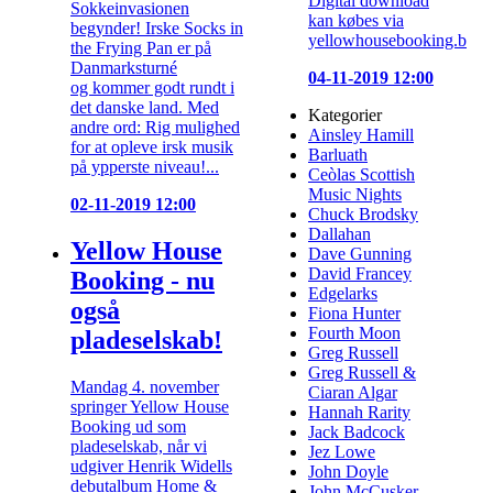
Digital download
Sokkeinvasionen
kan købes via
begynder! Irske Socks in
yellowhousebooking.band
the Frying Pan er på
Danmarksturné
04-11-2019 12:00
og kommer godt rundt i
det danske land. Med
Kategorier
andre ord: Rig mulighed
Ainsley Hamill
for at opleve irsk musik
Barluath
på ypperste niveau!...
Ceòlas Scottish
Music Nights
02-11-2019 12:00
Chuck Brodsky
Dallahan
Yellow House
Dave Gunning
David Francey
Booking - nu
Edgelarks
også
Fiona Hunter
Fourth Moon
pladeselskab!
Greg Russell
Greg Russell &
Mandag 4. november
Ciaran Algar
springer Yellow House
Hannah Rarity
Booking ud som
Jack Badcock
pladeselskab, når vi
Jez Lowe
udgiver Henrik Widells
John Doyle
debutalbum Home &
John McCusker