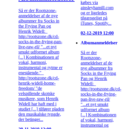
købes via
ainsleyhamill.com
Så er der Rootszone-
og er ligeledes
anmeldelser af de nye
tilgængeligt på
albummer fra Socks in
iTunes, Spotify...
the Frying Pan og
Henrik Widell:
02-12-2019 12:00
http://rootszone.dk/cd-
socks-in-the-frying-pan-
Albumanmeldelser
live-raw-ril/ "...et nyt
smukt udformet album
Så er der
[...] Kombinationen af
Rootszone-
vokal, harmoni,
anmeldelser af de
instrumental og rytme er
nye albummer fra
enestående."
Socks in the Frying
http://rootszone.dk/cd-
Pan og Henrik
henrik-widell-home-
Widell:
freedom/ "de
http://rootszone.dk/cd-
velspillende skotske
socks-in-the-frying-
musikere, som Henrik
pan-live-raw-ril/
Widell har haft med i
"...et nyt smukt
studiet [...] tilfører pladen
udformet album
den musikalske tyngde,
[...] Kombinationen
der betinger...
af vokal, harmoni,
instrumental og