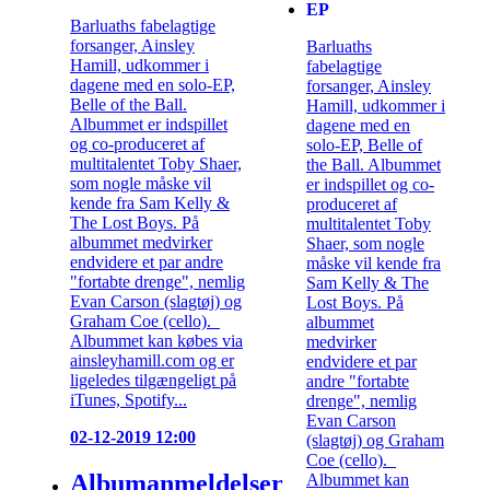
EP
Barluaths fabelagtige
forsanger, Ainsley
Barluaths
Hamill, udkommer i
fabelagtige
dagene med en solo-EP,
forsanger, Ainsley
Belle of the Ball.
Hamill, udkommer i
Albummet er indspillet
dagene med en
og co-produceret af
solo-EP, Belle of
multitalentet Toby Shaer,
the Ball. Albummet
som nogle måske vil
er indspillet og co-
kende fra Sam Kelly &
produceret af
The Lost Boys. På
multitalentet Toby
albummet medvirker
Shaer, som nogle
endvidere et par andre
måske vil kende fra
"fortabte drenge", nemlig
Sam Kelly & The
Evan Carson (slagtøj) og
Lost Boys. På
Graham Coe (cello).
albummet
Albummet kan købes via
medvirker
ainsleyhamill.com og er
endvidere et par
ligeledes tilgængeligt på
andre "fortabte
iTunes, Spotify...
drenge", nemlig
Evan Carson
02-12-2019 12:00
(slagtøj) og Graham
Coe (cello).
Albumanmeldelser
Albummet kan