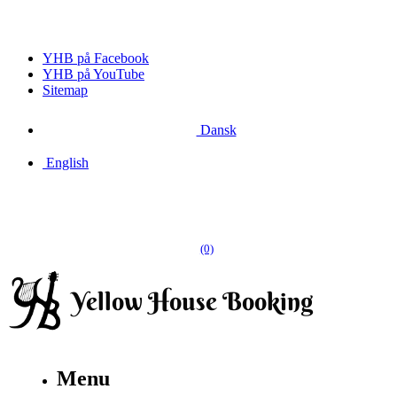
YHB på Facebook
YHB på YouTube
Sitemap
Dansk
English
(0)
Menu