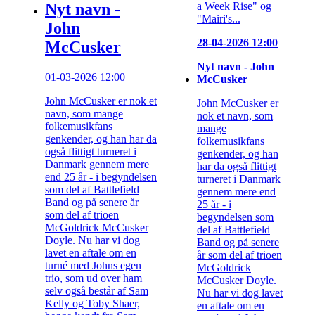
Nyt navn -
a Week Rise" og
"Mairi's...
John
28-04-2026 12:00
McCusker
Nyt navn - John
01-03-2026 12:00
McCusker
John McCusker er nok et
John McCusker er
navn, som mange
nok et navn, som
folkemusikfans
mange
genkender, og han har da
folkemusikfans
også flittigt turneret i
genkender, og han
Danmark gennem mere
har da også flittigt
end 25 år - i begyndelsen
turneret i Danmark
som del af Battlefield
gennem mere end
Band og på senere år
25 år - i
som del af trioen
begyndelsen som
McGoldrick McCusker
del af Battlefield
Doyle. Nu har vi dog
Band og på senere
lavet en aftale om en
år som del af trioen
turné med Johns egen
McGoldrick
trio, som ud over ham
McCusker Doyle.
selv også består af Sam
Nu har vi dog lavet
Kelly og Toby Shaer,
en aftale om en