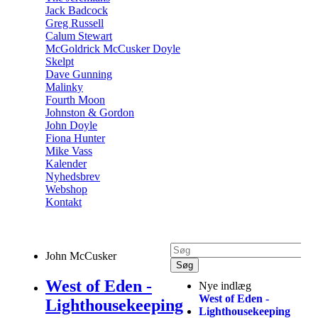
Jack Badcock
Greg Russell
Calum Stewart
McGoldrick McCusker Doyle
Skelpt
Dave Gunning
Malinky
Fourth Moon
Johnston & Gordon
John Doyle
Fiona Hunter
Mike Vass
Kalender
Nyhedsbrev
Webshop
Kontakt
John McCusker
West of Eden -
Nye indlæg
West of Eden -
Lighthousekeeping
Lighthousekeeping