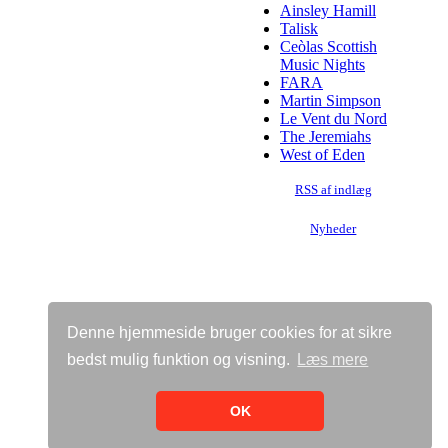
Ainsley Hamill
Talisk
Ceòlas Scottish
Music Nights
FARA
Martin Simpson
Le Vent du Nord
The Jeremiahs
West of Eden
RSS af indlæg
Nyheder
Denne hjemmeside bruger cookies for at sikre
bedst mulig funktion og visning.
Læs mere
Vis almindelig hjemmeside
Bricksite.com
OK