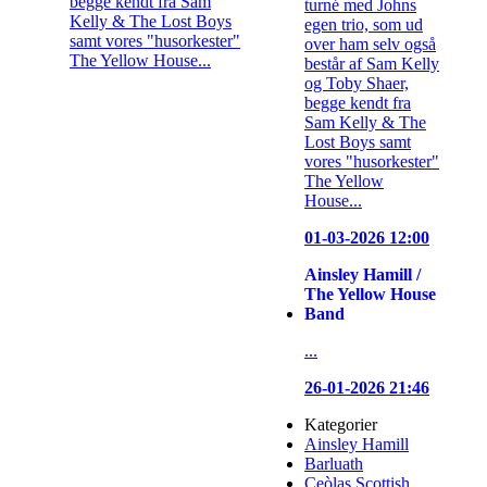
begge kendt fra Sam
turné med Johns
Kelly & The Lost Boys
egen trio, som ud
samt vores "husorkester"
over ham selv også
The Yellow House...
består af Sam Kelly
og Toby Shaer,
begge kendt fra
Sam Kelly & The
Lost Boys samt
vores "husorkester"
The Yellow
House...
01-03-2026 12:00
Ainsley Hamill /
The Yellow House
Band
...
26-01-2026 21:46
Kategorier
Ainsley Hamill
Barluath
Ceòlas Scottish