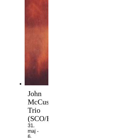
John
McCusker
Trio
(SCO/ENG)
31.
maj -
6.