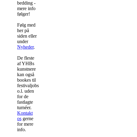
bedding -
mere info
følger!
Følg med
her på
siden eller
under
Nyheder
.
De fleste
af YHBs
kunstnere
kan også
bookes til
festivaljobs
o.l. uden
for de
fastlagte
turnéer.
Kontakt
os
gerne
for mere
info.