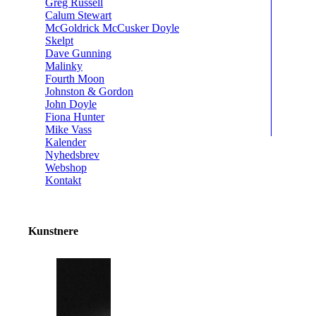
Greg Russell
Calum Stewart
McGoldrick McCusker Doyle
Skelpt
Dave Gunning
Malinky
Fourth Moon
Johnston & Gordon
John Doyle
Fiona Hunter
Mike Vass
Kalender
Nyhedsbrev
Webshop
Kontakt
Kunstnere