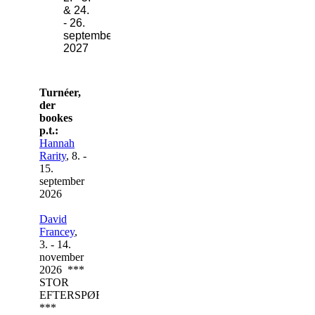
& 24.
- 26.
september
2027
Turnéer,
der
bookes
p.t.:
Hannah
Rarity
, 8. -
15.
september
2026
David
Francey
,
3. - 14.
november
2026 ***
STOR
EFTERSPØRGSEL
***