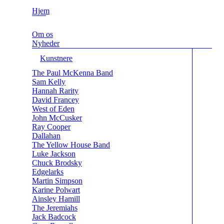
Hjem
Om os
Nyheder
Kunstnere
The Paul McKenna Band
Sam Kelly
Hannah Rarity
David Francey
West of Eden
John McCusker
Ray Cooper
Dallahan
The Yellow House Band
Luke Jackson
Chuck Brodsky
Edgelarks
Martin Simpson
Karine Polwart
Ainsley Hamill
The Jeremiahs
Jack Badcock