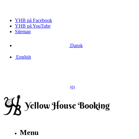
YHB på Facebook
YHB på YouTube
Sitemap
Dansk
English
(0)
Menu