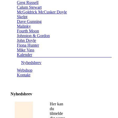
Greg Russell
Calum Stewart
McGoldrick McCusker Doyle
Skelpt
Dave Gunning
Malinky
Fourth Moon
Johnston & Gordon
John Doyle
Fiona Hunter
Mike Vass
Kalender
Nyhedsbrev
Webshop
Kontakt
Nyhedsbrev
Her kan
du
tilmelde