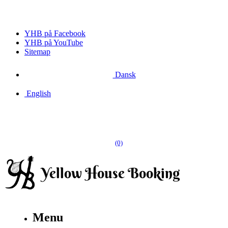
YHB på Facebook
YHB på YouTube
Sitemap
Dansk
English
(0)
Menu