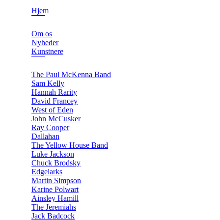
Hjem
Om os
Nyheder
Kunstnere
The Paul McKenna Band
Sam Kelly
Hannah Rarity
David Francey
West of Eden
John McCusker
Ray Cooper
Dallahan
The Yellow House Band
Luke Jackson
Chuck Brodsky
Edgelarks
Martin Simpson
Karine Polwart
Ainsley Hamill
The Jeremiahs
Jack Badcock