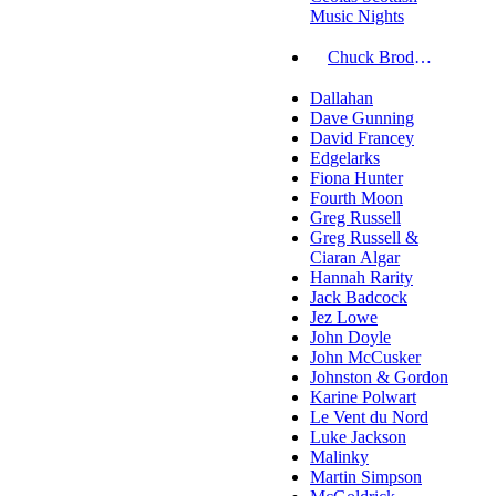
Music Nights
Chuck Brodsky
Dallahan
Dave Gunning
David Francey
Edgelarks
Fiona Hunter
Fourth Moon
Greg Russell
Greg Russell &
Ciaran Algar
Hannah Rarity
Jack Badcock
Jez Lowe
John Doyle
John McCusker
Johnston & Gordon
Karine Polwart
Le Vent du Nord
Luke Jackson
Malinky
Martin Simpson