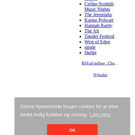
Ceòlas Scottish
Music Nights
The Jeremiahs
Karine Polwart
Hannah Rarity
The Alt
Tønder Festival
West of Eden
single
Skelpt
RSS af indlæg : Chuck Brodsky
Nyheder
Denne hjemmeside bruger cookies for at sikre
bedst mulig funktion og visning.
Læs mere
Vis almindelig hjemmeside
Bricksite.com
OK