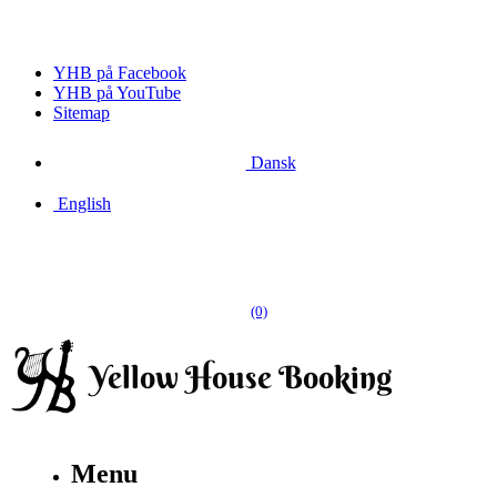
YHB på Facebook
YHB på YouTube
Sitemap
Dansk
English
(0)
Menu