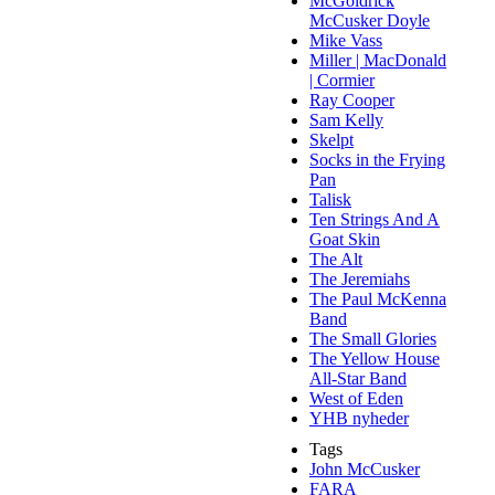
McGoldrick
McCusker Doyle
Mike Vass
Miller | MacDonald
| Cormier
Ray Cooper
Sam Kelly
Skelpt
Socks in the Frying
Pan
Talisk
Ten Strings And A
Goat Skin
The Alt
The Jeremiahs
The Paul McKenna
Band
The Small Glories
The Yellow House
All-Star Band
West of Eden
YHB nyheder
Tags
John McCusker
FARA