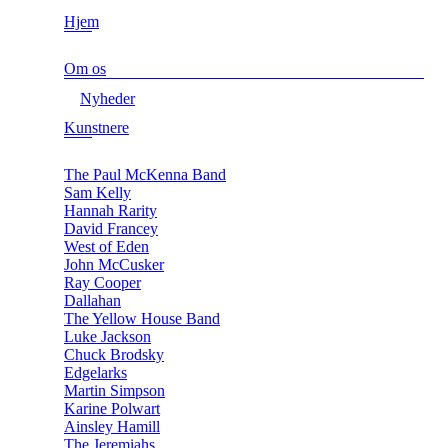
Hjem
Om os
Nyheder
Kunstnere
The Paul McKenna Band
Sam Kelly
Hannah Rarity
David Francey
West of Eden
John McCusker
Ray Cooper
Dallahan
The Yellow House Band
Luke Jackson
Chuck Brodsky
Edgelarks
Martin Simpson
Karine Polwart
Ainsley Hamill
The Jeremiahs