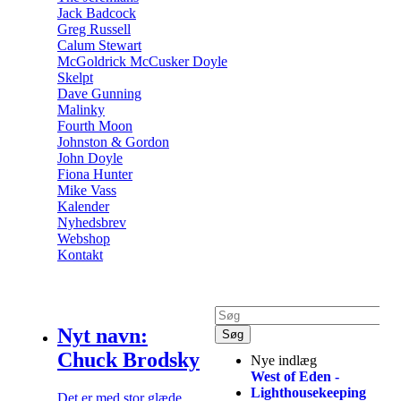
Jack Badcock
Greg Russell
Calum Stewart
McGoldrick McCusker Doyle
Skelpt
Dave Gunning
Malinky
Fourth Moon
Johnston & Gordon
John Doyle
Fiona Hunter
Mike Vass
Kalender
Nyhedsbrev
Webshop
Kontakt
Nyt navn:
Chuck Brodsky
Nye indlæg
West of Eden -
Lighthousekeeping
Det er med stor glæde,