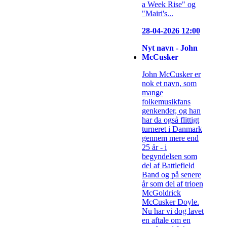
a Week Rise" og
"Mairi's...
28-04-2026 12:00
Nyt navn - John
McCusker
John McCusker er
nok et navn, som
mange
folkemusikfans
genkender, og han
har da også flittigt
turneret i Danmark
gennem mere end
25 år - i
begyndelsen som
del af Battlefield
Band og på senere
år som del af trioen
McGoldrick
McCusker Doyle.
Nu har vi dog lavet
en aftale om en