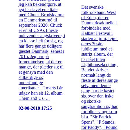
jeg kan bekendtgøre, at
Det svenske
jeg har lavet en aftale
folkrockband West
med Chuck Brodsky om
of Eden, der er
en Danmarksturné til
Danmarksaktuelle i
september 2020. Chuck
forbindelse med
er en af USAs fineste
Halkær Festival i
nulevende sangskrivere, i
starten af juni, fejrer
en klasse helt for sig, og
deres 30-års
har flere gange tidligere
jubilæum med et
gæstet Danmark, senest i
stærkt album, der
2015. Jeg har på
har fået titlen
fornemmelsen, at der er
Lighthousekeeping.
mange, der glæder sig til
Bandet skriver
et gensyn med den
normalt langt de
stilfærdige og
fleste af deres sange
underfundige
selv, men denne
amerikaner. I marts i år
gang har de kastet
udgav han sit 12. album,
sig over den irske
Them and Us -...
og skotske
sangtradition og har
02-08-2018 17:25
fortolket sange som
bl.a. "Sir Patrick
Spens", "P Stands
for Paddy", "Pound