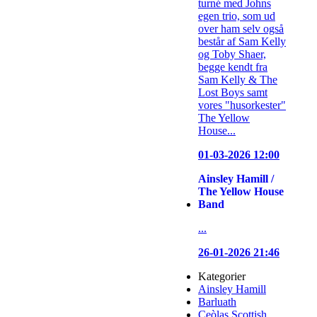
turné med Johns
egen trio, som ud
over ham selv også
består af Sam Kelly
og Toby Shaer,
begge kendt fra
Sam Kelly & The
Lost Boys samt
vores "husorkester"
The Yellow
House...
01-03-2026 12:00
Ainsley Hamill /
The Yellow House
Band
...
26-01-2026 21:46
Kategorier
Ainsley Hamill
Barluath
Ceòlas Scottish