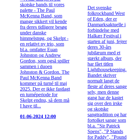
skotske bands til vores
Det svenske
palette - The Paul
folkrockband West
McKenna Band, som
of Eden, der er
mange sikkert vil kende
Danmarksaktuelle i
fra deres tidligere besøg
forbindelse med
under danske
Halkær Festival i
himmelstrøg, og Skelpt -
starten af juni, fejrer
en relativt ny trio, som
deres 30-års
bl.a. omfatter Euan
jubilæum med et
Johnston og Andrew
stærkt album, der
Gordon, som også spiller
har fået titlen
sammen i duoen
Lighthousekeeping.
Johnston & Gordon. The
Bandet skriver
Paul McKenna Band
normalt langt de
kommer på turné til maj
fleste af deres sange
2025. Der er ikke fastlagt
selv, men denne
en turnéperiode for
gang har de kastet
Skelpt endnu, så dem må
sig over den irske
I have til...
og skotske
sangtradition og har
01-06-2024 12:00
fortolket sange som
bl.a. "Sir Patrick
Spens", "P Stands
for Paddy", "Pound