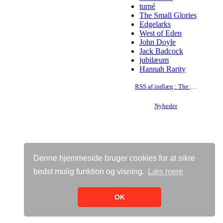
turné
The Small Glories
Edgelarks
West of Eden
John Doyle
Jack Badcock
jubilæum
Hannah Rarity
RSS af indlæg : The Paul McKenna Band
Nyheder
Denne hjemmeside bruger cookies for at sikre
bedst mulig funktion og visning.
Læs mere
Vis almindelig hjemmeside
Bricksite.com
OK