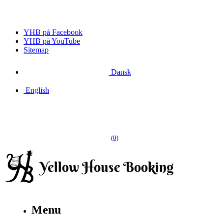
YHB på Facebook
YHB på YouTube
Sitemap
Dansk
English
(0)
Menu