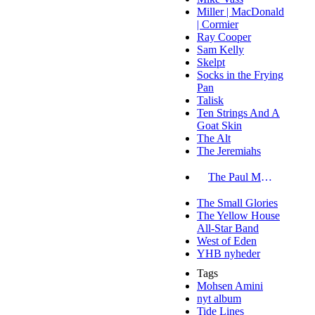
Miller | MacDonald
| Cormier
Ray Cooper
Sam Kelly
Skelpt
Socks in the Frying
Pan
Talisk
Ten Strings And A
Goat Skin
The Alt
The Jeremiahs
The Paul McKenna Band
The Small Glories
The Yellow House
All-Star Band
West of Eden
YHB nyheder
Tags
Mohsen Amini
nyt album
Tide Lines