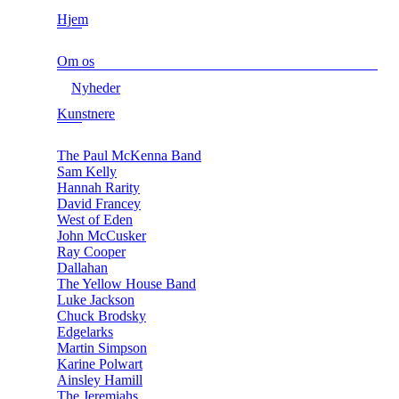
Hjem
Om os
Nyheder
Kunstnere
The Paul McKenna Band
Sam Kelly
Hannah Rarity
David Francey
West of Eden
John McCusker
Ray Cooper
Dallahan
The Yellow House Band
Luke Jackson
Chuck Brodsky
Edgelarks
Martin Simpson
Karine Polwart
Ainsley Hamill
The Jeremiahs