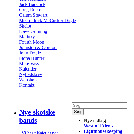
Jack Badcock
Greg Russell
Calum Stewart
McGoldrick McCusker Doyle
Skelpt
Dave Gunning
Malinky
Fourth Moon
Johnston & Gordon
John Doyle
Fiona Hunter
Mike Vass
Kalender
Nyhedsbrev
Webshop
Kontakt
Nye skotske
bands
Nye indlæg
West of Eden -
Lighthousekeeping
Vi har tilføjet et par