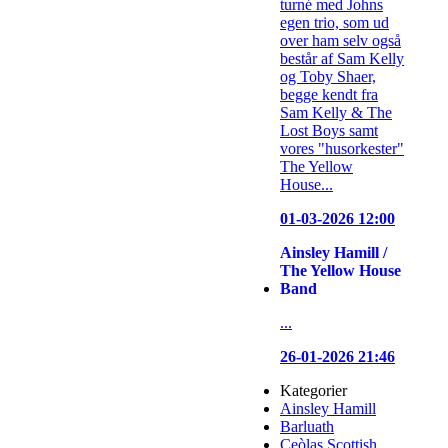
turné med Johns
egen trio, som ud
over ham selv også
består af Sam Kelly
og Toby Shaer,
begge kendt fra
Sam Kelly & The
Lost Boys samt
vores "husorkester"
The Yellow
House...
01-03-2026 12:00
Ainsley Hamill /
The Yellow House
Band
...
26-01-2026 21:46
Kategorier
Ainsley Hamill
Barluath
Ceòlas Scottish