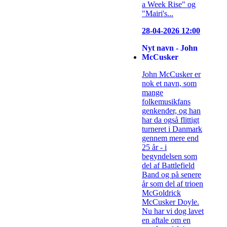
a Week Rise" og
"Mairi's...
28-04-2026 12:00
Nyt navn - John
McCusker
John McCusker er
nok et navn, som
mange
folkemusikfans
genkender, og han
har da også flittigt
turneret i Danmark
gennem mere end
25 år - i
begyndelsen som
del af Battlefield
Band og på senere
år som del af trioen
McGoldrick
McCusker Doyle.
Nu har vi dog lavet
en aftale om en