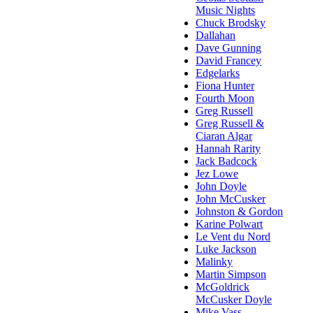
Music Nights
Chuck Brodsky
Dallahan
Dave Gunning
David Francey
Edgelarks
Fiona Hunter
Fourth Moon
Greg Russell
Greg Russell &
Ciaran Algar
Hannah Rarity
Jack Badcock
Jez Lowe
John Doyle
John McCusker
Johnston & Gordon
Karine Polwart
Le Vent du Nord
Luke Jackson
Malinky
Martin Simpson
McGoldrick
McCusker Doyle
Mike Vass