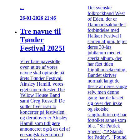
...
Det svenske
folkrockband West
26-01-2026 21:46
of Eden, der er
Danmarksaktuelle i
Tre navne til
forbindelse med
Halkær Festival i
Tønder
starten af juni, fejrer
Festival 2025!
deres 30-års
jubilæum med et
stærkt album, der
Vi er bare pavestolte
har fået titlen
over, at tre af vores
Lighthousekeeping.
navne skal optræde på
Bandet skriver
årets Tønder Festival:
normalt langt de
Ainsley Hamill, vores
fleste af deres sange
eget superorkester The
selv, men denne
Yellow House Band
gang har de kastet
samt Greg Russell! De
sig over den irske
spiller hver især to
og skotske
koncerter på festivalen,
sangtradition og har
og derudover er Ainsley
fortolket sange som
Hamill som tidligere
bl.a. "Sir Patrick
annonceret også en del af
Spens", "P Stands
en sangskriverkoncert
for Paddy", "Pound