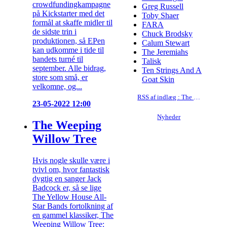
crowdfundingkampagne
Greg Russell
på Kickstarter med det
Toby Shaer
formål at skaffe midler til
FARA
de sidste trin i
Chuck Brodsky
produktionen, så EPen
Calum Stewart
kan udkomme i tide til
The Jeremiahs
bandets turné til
Talisk
september. Alle bidrag,
Ten Strings And A
store som små, er
Goat Skin
velkomne, og...
RSS af indlæg : The Yellow House All-Star Band
23-05-2022 12:00
Nyheder
The Weeping
Willow Tree
Hvis nogle skulle være i
tvivl om, hvor fantastisk
dygtig en sanger Jack
Badcock er, så se lige
The Yellow House All-
Star Bands fortolkning af
en gammel klassiker, The
Weeping Willow Tree: