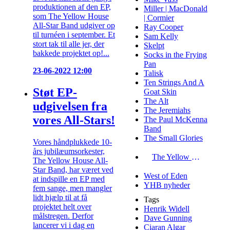
produktionen af den EP,
Miller | MacDonald
som The Yellow House
| Cormier
All-Star Band udgiver op
Ray Cooper
til turnéen i september. Et
Sam Kelly
stort tak til alle jer, der
Skelpt
bakkede projektet op!...
Socks in the Frying
Pan
23-06-2022 12:00
Talisk
Ten Strings And A
Støt EP-
Goat Skin
The Alt
udgivelsen fra
The Jeremiahs
vores All-Stars!
The Paul McKenna
Band
The Small Glories
Vores håndplukkede 10-
års jubilæumsorkester,
The Yellow House All-Star Band
The Yellow House All-
Star Band, har været ved
West of Eden
at indspille en EP med
YHB nyheder
fem sange, men mangler
lidt hjælp til at få
Tags
projektet helt over
Henrik Widell
målstregen. Derfor
Dave Gunning
lancerer vi i dag en
Ciaran Algar