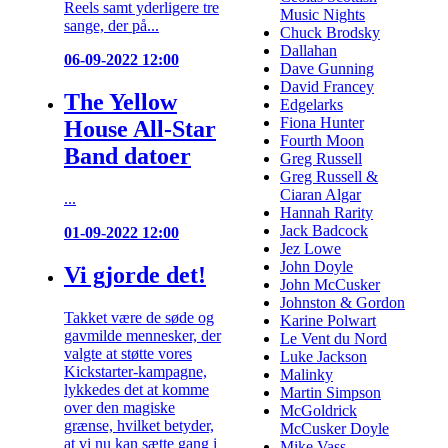
Reels samt yderligere tre
Music Nights
sange, der på...
Chuck Brodsky
Dallahan
06-09-2022 12:00
Dave Gunning
David Francey
The Yellow
Edgelarks
Fiona Hunter
House All-Star
Fourth Moon
Band datoer
Greg Russell
Greg Russell &
Ciaran Algar
...
Hannah Rarity
Jack Badcock
01-09-2022 12:00
Jez Lowe
John Doyle
Vi gjorde det!
John McCusker
Johnston & Gordon
Takket være de søde og
Karine Polwart
gavmilde mennesker, der
Le Vent du Nord
valgte at støtte vores
Luke Jackson
Kickstarter-kampagne,
Malinky
lykkedes det at komme
Martin Simpson
over den magiske
McGoldrick
grænse, hvilket betyder,
McCusker Doyle
at vi nu kan sætte gang i
Mike Vass