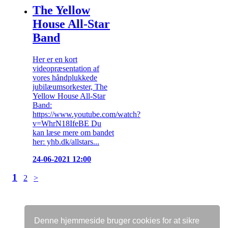
The Yellow
House All-Star
Band
Her er en kort
videopræsentation af
vores håndplukkede
jubilæumsorkester, The
Yellow House All-Star
Band:
https://www.youtube.com/watch?
v=WhrN18IfeBE Du
kan læse mere om bandet
her: yhb.dk/allstars...
24-06-2021 12:00
1
2
>
Denne hjemmeside bruger cookies for at sikre