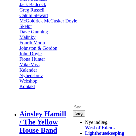
Jack Badcock
Greg Russell
Calum Stewart
McGoldrick McCusker Doyle
Skelpt
Dave Gunning
Malinky
Fourth Moon
Johnston & Gordon
John Doyle
Fiona Hunter
Mike Vass
Kalender
Nyhedsbrev
Webshop
Kontakt
Ainsley Hamill
/ The Yellow
Nye indlæg
West of Eden -
House Band
Lighthousekeeping