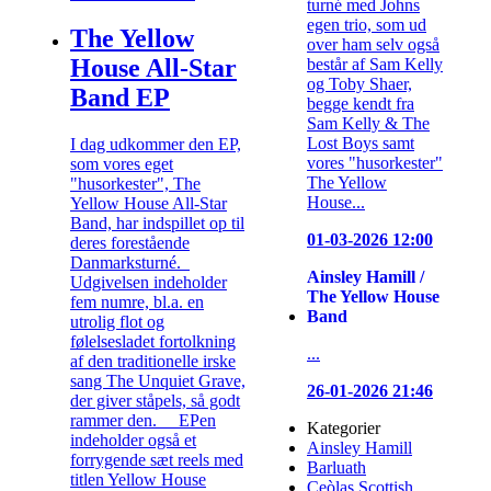
turné med Johns
egen trio, som ud
The Yellow
over ham selv også
House All-Star
består af Sam Kelly
og Toby Shaer,
Band EP
begge kendt fra
Sam Kelly & The
Lost Boys samt
I dag udkommer den EP,
vores "husorkester"
som vores eget
The Yellow
"husorkester", The
House...
Yellow House All-Star
Band, har indspillet op til
01-03-2026 12:00
deres forestående
Danmarksturné.
Ainsley Hamill /
Udgivelsen indeholder
The Yellow House
fem numre, bl.a. en
Band
utrolig flot og
følelsesladet fortolkning
...
af den traditionelle irske
sang The Unquiet Grave,
26-01-2026 21:46
der giver ståpels, så godt
rammer den. EPen
Kategorier
indeholder også et
Ainsley Hamill
forrygende sæt reels med
Barluath
titlen Yellow House
Ceòlas Scottish