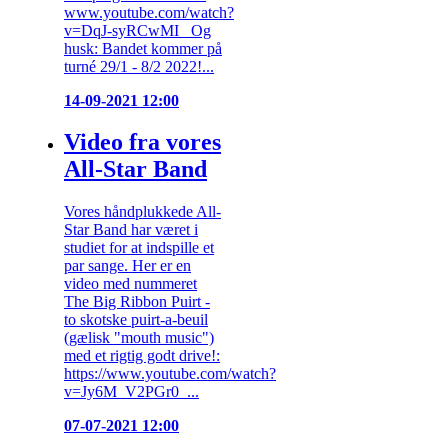
www.youtube.com/watch?
v=DqJ-syRCwMI Og
husk: Bandet kommer på
turné 29/1 - 8/2 2022!...
14-09-2021 12:00
Video fra vores
All-Star Band
Vores håndplukkede All-
Star Band har været i
studiet for at indspille et
par sange. Her er en
video med nummeret
The Big Ribbon Puirt -
to skotske puirt-a-beuil
(gælisk "mouth music")
med et rigtig godt drive!:
https://www.youtube.com/watch?
v=Jy6M_V2PGr0 ...
07-07-2021 12:00