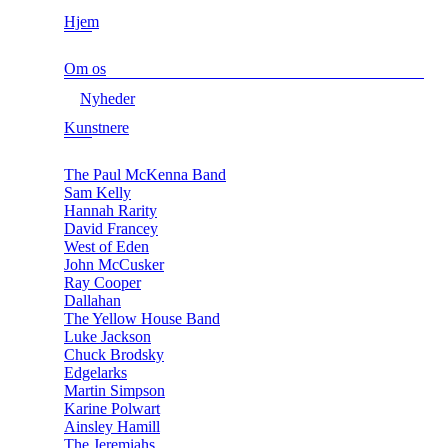
Hjem
Om os
Nyheder
Kunstnere
The Paul McKenna Band
Sam Kelly
Hannah Rarity
David Francey
West of Eden
John McCusker
Ray Cooper
Dallahan
The Yellow House Band
Luke Jackson
Chuck Brodsky
Edgelarks
Martin Simpson
Karine Polwart
Ainsley Hamill
The Jeremiahs