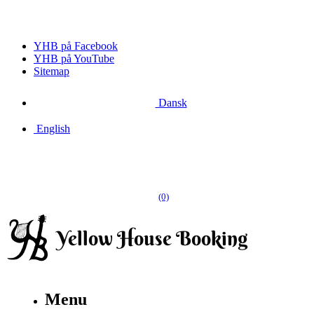
YHB på Facebook
YHB på YouTube
Sitemap
Dansk
English
(0)
Menu