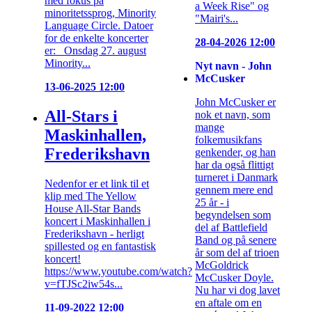
med fokus på
a Week Rise" og
minoritetssprog, Minority
"Mairi's...
Language Circle. Datoer
for de enkelte koncerter
28-04-2026 12:00
er: Onsdag 27. august
Minority...
Nyt navn - John
McCusker
13-06-2025 12:00
John McCusker er
All-Stars i
nok et navn, som
mange
Maskinhallen,
folkemusikfans
Frederikshavn
genkender, og han
har da også flittigt
turneret i Danmark
Nedenfor er et link til et
gennem mere end
klip med The Yellow
25 år - i
House All-Star Bands
begyndelsen som
koncert i Maskinhallen i
del af Battlefield
Frederikshavn - herligt
Band og på senere
spillested og en fantastisk
år som del af trioen
koncert!
McGoldrick
https://www.youtube.com/watch?
McCusker Doyle.
v=fTJSc2iw54s...
Nu har vi dog lavet
en aftale om en
11-09-2022 12:00