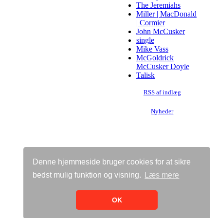
The Jeremiahs
Miller | MacDonald
| Cormier
John McCusker
single
Mike Vass
McGoldrick
McCusker Doyle
Talisk
RSS af indlæg
Nyheder
Denne hjemmeside bruger cookies for at sikre
bedst mulig funktion og visning.
Læs mere
Vis almindelig hjemmeside
Bricksite.com
OK