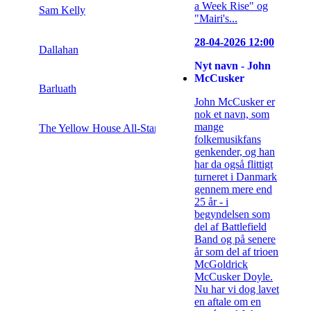
a Week Rise" og
Sam Kelly
"Mairi's...
28-04-2026 12:00
Dallahan
Nyt navn - John
McCusker
Barluath
John McCusker er
nok et navn, som
mange
The Yellow House All-Star Band
folkemusikfans
genkender, og han
har da også flittigt
turneret i Danmark
gennem mere end
25 år - i
begyndelsen som
del af Battlefield
Band og på senere
år som del af trioen
McGoldrick
McCusker Doyle.
Nu har vi dog lavet
en aftale om en