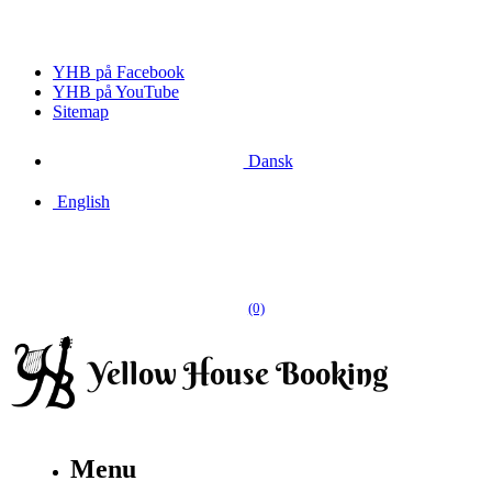
YHB på Facebook
YHB på YouTube
Sitemap
Dansk
English
(0)
Menu