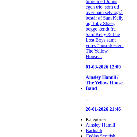
turné med Johns
egen trio, som ud
over ham selv også
består af Sam Kelly
og Toby Shaer,
begge kendt fra
Sam Kelly & The
Lost Boys samt
vores "husorkester"
The Yellow
House...
01-03-2026 12:00
Ainsley Hamill /
The Yellow House
Band
...
26-01-2026 21:46
Kategorier
Ainsley Hamill
Barluath
Ceòlas Scottish