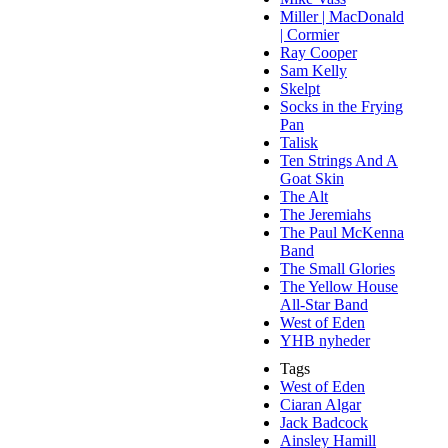
Miller | MacDonald
| Cormier
Ray Cooper
Sam Kelly
Skelpt
Socks in the Frying
Pan
Talisk
Ten Strings And A
Goat Skin
The Alt
The Jeremiahs
The Paul McKenna
Band
The Small Glories
The Yellow House
All-Star Band
West of Eden
YHB nyheder
Tags
West of Eden
Ciaran Algar
Jack Badcock
Ainsley Hamill