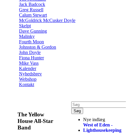
Jack Badcock
Greg Russell
Calum Stewart
McGoldrick McCusker Doyle
Skelpt
Dave Gunning
Malinky
Fourth Moon
Johnston & Gordon
John Doyle
Fiona Hunter
Mike Vass
Kalender
Nyhedsbrev
Webshop
Kontakt
The Yellow
Nye indlæg
House All-Star
West of Eden -
Band
Lighthousekeeping