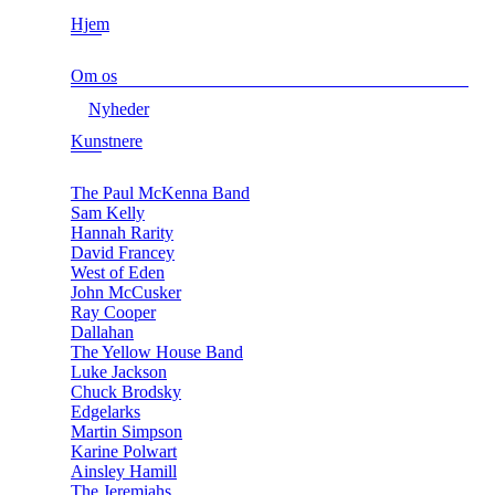
Hjem
Om os
Nyheder
Kunstnere
The Paul McKenna Band
Sam Kelly
Hannah Rarity
David Francey
West of Eden
John McCusker
Ray Cooper
Dallahan
The Yellow House Band
Luke Jackson
Chuck Brodsky
Edgelarks
Martin Simpson
Karine Polwart
Ainsley Hamill
The Jeremiahs