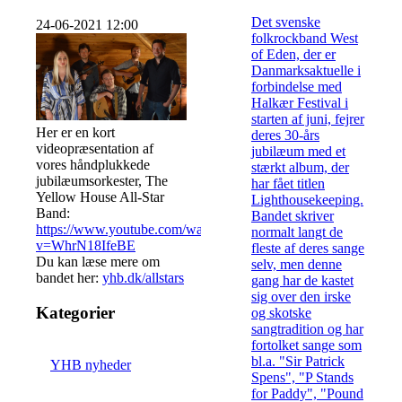
Det svenske
24-06-2021 12:00
folkrockband West
of Eden, der er
Danmarksaktuelle i
forbindelse med
Halkær Festival i
starten af juni, fejrer
Her er en kort
deres 30-års
videopræsentation af
jubilæum med et
vores håndplukkede
stærkt album, der
jubilæumsorkester, The
har fået titlen
Yellow House All-Star
Lighthousekeeping.
Band:
Bandet skriver
https://www.youtube.com/watch?
normalt langt de
v=WhrN18IfeBE
fleste af deres sange
Du kan læse mere om
selv, men denne
bandet her:
yhb.dk/allstars
gang har de kastet
sig over den irske
Kategorier
og skotske
sangtradition og har
fortolket sange som
bl.a. "Sir Patrick
YHB nyheder
Spens", "P Stands
for Paddy", "Pound