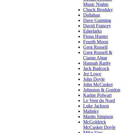
Music Nights
Chuck Brodsky
Dallahan
Dave Gunning
David Francey
Edgelarks
Fiona Hunter
Fourth Moon
Greg Russell
Greg Russell &
Ciaran Algar
Hannah Rarity
Jack Badcock
Jez Lowe
John Doyle
John McCusker
Johnston & Gordon
Karine Polwart
Le Vent du Nord
Luke Jackson
Malinky
Martin Simpson
McGoldrick
McCusker Doyle
Mike Vass