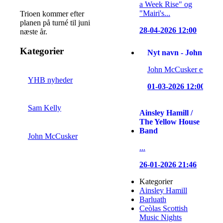
a Week Rise" og
"Mairi's...
Trioen kommer efter
planen på turné til juni
28-04-2026 12:00
næste år.
Kategorier
Nyt navn - John McC
John McCusker er nok et
YHB nyheder
01-03-2026 12:00
Sam Kelly
Ainsley Hamill /
The Yellow House
Band
John McCusker
...
26-01-2026 21:46
Kategorier
Ainsley Hamill
Barluath
Ceòlas Scottish
Music Nights