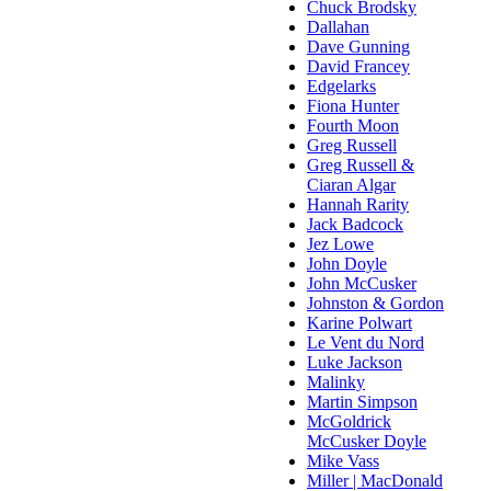
Chuck Brodsky
Dallahan
Dave Gunning
David Francey
Edgelarks
Fiona Hunter
Fourth Moon
Greg Russell
Greg Russell &
Ciaran Algar
Hannah Rarity
Jack Badcock
Jez Lowe
John Doyle
John McCusker
Johnston & Gordon
Karine Polwart
Le Vent du Nord
Luke Jackson
Malinky
Martin Simpson
McGoldrick
McCusker Doyle
Mike Vass
Miller | MacDonald