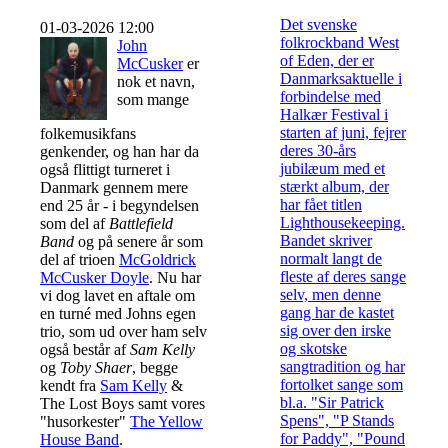
Det svenske
01-03-2026 12:00
folkrockband West
John
of Eden, der er
McCusker
er
Danmarksaktuelle i
nok et navn,
forbindelse med
som mange
Halkær Festival i
starten af juni, fejrer
folkemusikfans
deres 30-års
genkender, og han har da
jubilæum med et
også flittigt turneret i
stærkt album, der
Danmark gennem mere
har fået titlen
end 25 år - i begyndelsen
Lighthousekeeping.
som del af
Battlefield
Bandet skriver
Band
og på senere år som
normalt langt de
del af trioen
McGoldrick
fleste af deres sange
McCusker Doyle
. Nu har
selv, men denne
vi dog lavet en aftale om
gang har de kastet
en turné med Johns egen
sig over den irske
trio, som ud over ham selv
og skotske
også består af
Sam Kelly
sangtradition og har
og
Toby Shaer
, begge
fortolket sange som
kendt fra
Sam Kelly
&
bl.a. "Sir Patrick
The Lost Boys samt vores
Spens", "P Stands
"husorkester"
The Yellow
for Paddy", "Pound
House Band
.