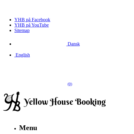
YHB på Facebook
YHB på YouTube
Sitemap
Dansk
English
(0)
Menu