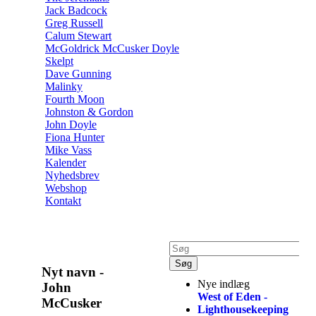
Jack Badcock
Greg Russell
Calum Stewart
McGoldrick McCusker Doyle
Skelpt
Dave Gunning
Malinky
Fourth Moon
Johnston & Gordon
John Doyle
Fiona Hunter
Mike Vass
Kalender
Nyhedsbrev
Webshop
Kontakt
Nyt navn -
Nye indlæg
John
West of Eden -
McCusker
Lighthousekeeping