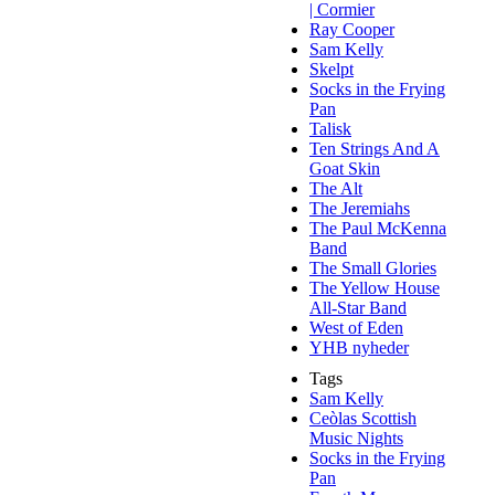
| Cormier
Ray Cooper
Sam Kelly
Skelpt
Socks in the Frying
Pan
Talisk
Ten Strings And A
Goat Skin
The Alt
The Jeremiahs
The Paul McKenna
Band
The Small Glories
The Yellow House
All-Star Band
West of Eden
YHB nyheder
Tags
Sam Kelly
Ceòlas Scottish
Music Nights
Socks in the Frying
Pan