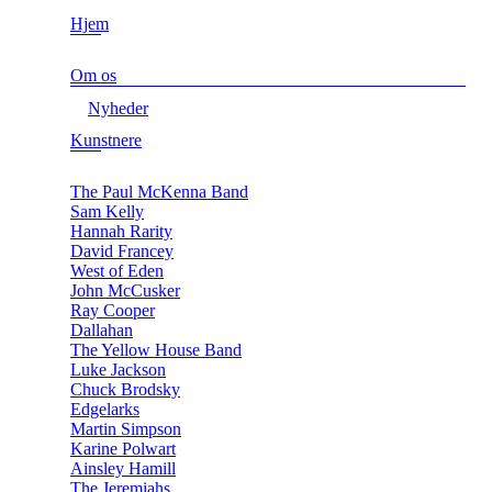
Hjem
Om os
Nyheder
Kunstnere
The Paul McKenna Band
Sam Kelly
Hannah Rarity
David Francey
West of Eden
John McCusker
Ray Cooper
Dallahan
The Yellow House Band
Luke Jackson
Chuck Brodsky
Edgelarks
Martin Simpson
Karine Polwart
Ainsley Hamill
The Jeremiahs