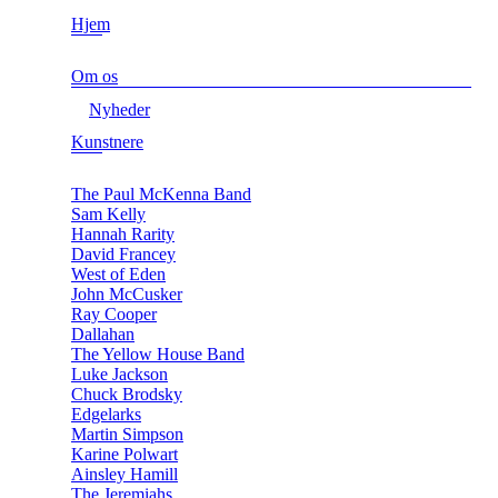
Hjem
Om os
Nyheder
Kunstnere
The Paul McKenna Band
Sam Kelly
Hannah Rarity
David Francey
West of Eden
John McCusker
Ray Cooper
Dallahan
The Yellow House Band
Luke Jackson
Chuck Brodsky
Edgelarks
Martin Simpson
Karine Polwart
Ainsley Hamill
The Jeremiahs