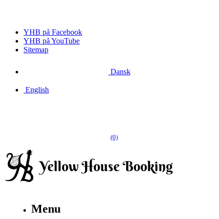
YHB på Facebook
YHB på YouTube
Sitemap
Dansk
English
(0)
Menu