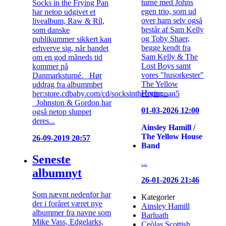
turné med Johns
Socks in the Frying Pan
egen trio, som ud
har netop udgivet et
over ham selv også
livealbum, Raw & Ríl,
består af Sam Kelly
som danske
og Toby Shaer,
publikummer sikkert kan
begge kendt fra
erhverve sig, når bandet
Sam Kelly & The
om en god måneds tid
Lost Boys samt
kommer på
vores "husorkester"
Danmarksturné. Hør
The Yellow
uddrag fra albummbet
House...
her:store.cdbaby.com/cd/socksinthefryingpan5
Johnston & Gordon har
01-03-2026 12:00
også netop sluppet
deres...
Ainsley Hamill /
The Yellow House
26-09-2019 20:57
Band
Seneste
...
albumnyt
26-01-2026 21:46
Som nævnt nedenfor har
Kategorier
der i foråret været nye
Ainsley Hamill
albummer fra navne som
Barluath
Mike Vass, Edgelarks,
Ceòlas Scottish