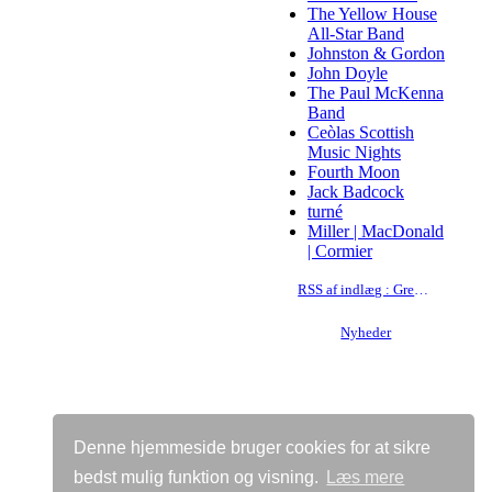
The Yellow House
All-Star Band
Johnston & Gordon
John Doyle
The Paul McKenna
Band
Ceòlas Scottish
Music Nights
Fourth Moon
Jack Badcock
turné
Miller | MacDonald
| Cormier
RSS af indlæg : Greg Russell
Nyheder
Denne hjemmeside bruger cookies for at sikre
bedst mulig funktion og visning.
Læs mere
Vis almindelig hjemmeside