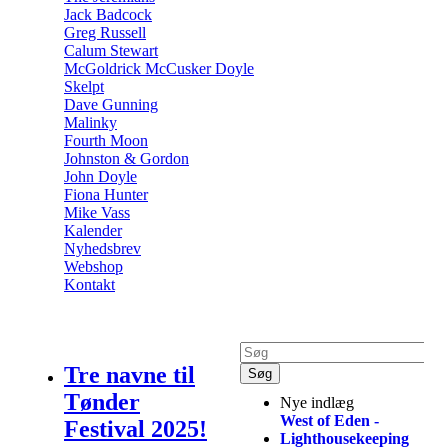
Jack Badcock
Greg Russell
Calum Stewart
McGoldrick McCusker Doyle
Skelpt
Dave Gunning
Malinky
Fourth Moon
Johnston & Gordon
John Doyle
Fiona Hunter
Mike Vass
Kalender
Nyhedsbrev
Webshop
Kontakt
Tre navne til
Tønder
Nye indlæg
West of Eden -
Festival 2025!
Lighthousekeeping