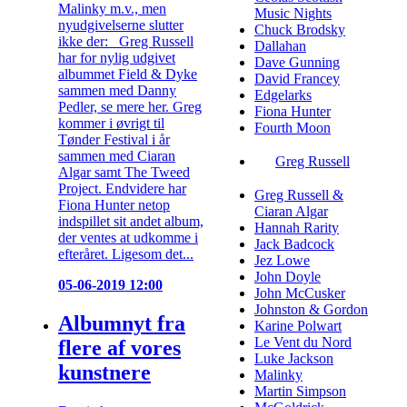
Malinky m.v., men
Music Nights
nyudgivelserne slutter
Chuck Brodsky
ikke der: Greg Russell
Dallahan
har for nylig udgivet
Dave Gunning
albummet Field & Dyke
David Francey
sammen med Danny
Edgelarks
Pedler, se mere her. Greg
Fiona Hunter
kommer i øvrigt til
Fourth Moon
Tønder Festival i år
sammen med Ciaran
Greg Russell
Algar samt The Tweed
Project. Endvidere har
Greg Russell &
Fiona Hunter netop
Ciaran Algar
indspillet sit andet album,
Hannah Rarity
der ventes at udkomme i
Jack Badcock
efteråret. Ligesom det...
Jez Lowe
John Doyle
05-06-2019 12:00
John McCusker
Johnston & Gordon
Albumnyt fra
Karine Polwart
Le Vent du Nord
flere af vores
Luke Jackson
kunstnere
Malinky
Martin Simpson