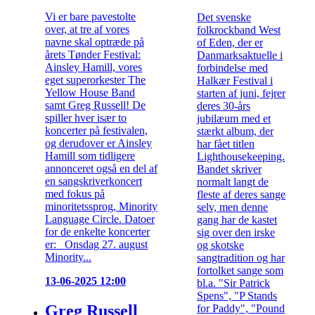
Vi er bare pavestolte
Det svenske
over, at tre af vores
folkrockband West
navne skal optræde på
of Eden, der er
årets Tønder Festival:
Danmarksaktuelle i
Ainsley Hamill, vores
forbindelse med
eget superorkester The
Halkær Festival i
Yellow House Band
starten af juni, fejrer
samt Greg Russell! De
deres 30-års
spiller hver især to
jubilæum med et
koncerter på festivalen,
stærkt album, der
og derudover er Ainsley
har fået titlen
Hamill som tidligere
Lighthousekeeping.
annonceret også en del af
Bandet skriver
en sangskriverkoncert
normalt langt de
med fokus på
fleste af deres sange
minoritetssprog, Minority
selv, men denne
Language Circle. Datoer
gang har de kastet
for de enkelte koncerter
sig over den irske
er: Onsdag 27. august
og skotske
Minority...
sangtradition og har
fortolket sange som
13-06-2025 12:00
bl.a. "Sir Patrick
Spens", "P Stands
Greg Russell
for Paddy", "Pound