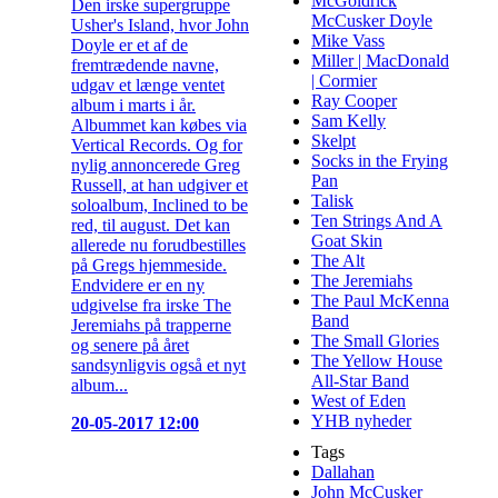
McGoldrick
Den irske supergruppe
McCusker Doyle
Usher's Island, hvor John
Mike Vass
Doyle er et af de
Miller | MacDonald
fremtrædende navne,
| Cormier
udgav et længe ventet
Ray Cooper
album i marts i år.
Sam Kelly
Albummet kan købes via
Skelpt
Vertical Records. Og for
Socks in the Frying
nylig annoncerede Greg
Pan
Russell, at han udgiver et
Talisk
soloalbum, Inclined to be
Ten Strings And A
red, til august. Det kan
Goat Skin
allerede nu forudbestilles
The Alt
på Gregs hjemmeside.
The Jeremiahs
Endvidere er en ny
The Paul McKenna
udgivelse fra irske The
Band
Jeremiahs på trapperne
The Small Glories
og senere på året
The Yellow House
sandsynligvis også et nyt
All-Star Band
album...
West of Eden
YHB nyheder
20-05-2017 12:00
Tags
Dallahan
John McCusker