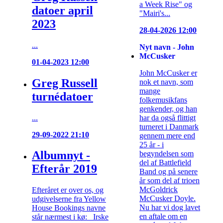
a Week Rise" og
datoer april
"Mairi's...
2023
28-04-2026 12:00
...
Nyt navn - John
McCusker
01-04-2023 12:00
John McCusker er
Greg Russell
nok et navn, som
mange
turnédatoer
folkemusikfans
genkender, og han
...
har da også flittigt
turneret i Danmark
29-09-2022 21:10
gennem mere end
25 år - i
Albumnyt -
begyndelsen som
del af Battlefield
Efterår 2019
Band og på senere
år som del af trioen
McGoldrick
Efteråret er over os, og
McCusker Doyle.
udgivelserne fra Yellow
Nu har vi dog lavet
House Bookings navne
en aftale om en
står nærmest i kø: Irske