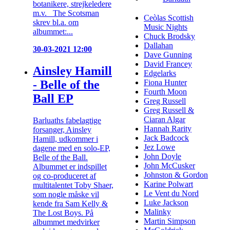
botanikere, strejkeledere
m.v. The Scotsman
Ceòlas Scottish
skrev bl.a. om
Music Nights
albummet:...
Chuck Brodsky
Dallahan
30-03-2021 12:00
Dave Gunning
David Francey
Ainsley Hamill
Edgelarks
- Belle of the
Fiona Hunter
Fourth Moon
Ball EP
Greg Russell
Greg Russell &
Ciaran Algar
Barluaths fabelagtige
Hannah Rarity
forsanger, Ainsley
Jack Badcock
Hamill, udkommer i
Jez Lowe
dagene med en solo-EP,
John Doyle
Belle of the Ball.
John McCusker
Albummet er indspillet
Johnston & Gordon
og co-produceret af
Karine Polwart
multitalentet Toby Shaer,
Le Vent du Nord
som nogle måske vil
Luke Jackson
kende fra Sam Kelly &
Malinky
The Lost Boys. På
Martin Simpson
albummet medvirker