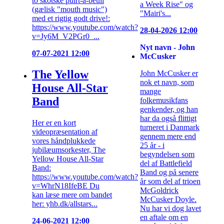
to skotske puirt-a-beuil
a Week Rise" og
(gælisk "mouth music")
"Mairi's...
med et rigtig godt drive!:
https://www.youtube.com/watch?
28-04-2026 12:00
v=Jy6M_V2PGr0 ...
Nyt navn - John
07-07-2021 12:00
McCusker
The Yellow
John McCusker er
nok et navn, som
House All-Star
mange
Band
folkemusikfans
genkender, og han
har da også flittigt
Her er en kort
turneret i Danmark
videopræsentation af
gennem mere end
vores håndplukkede
25 år - i
jubilæumsorkester, The
begyndelsen som
Yellow House All-Star
del af Battlefield
Band:
Band og på senere
https://www.youtube.com/watch?
år som del af trioen
v=WhrN18IfeBE Du
McGoldrick
kan læse mere om bandet
McCusker Doyle.
her: yhb.dk/allstars...
Nu har vi dog lavet
en aftale om en
24-06-2021 12:00