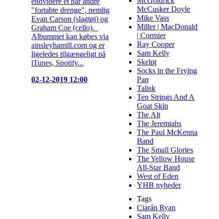
McGoldrick
endvidere et par andre
McCusker Doyle
"fortabte drenge", nemlig
Mike Vass
Evan Carson (slagtøj) og
Miller | MacDonald
Graham Coe (cello).
| Cormier
Albummet kan købes via
Ray Cooper
ainsleyhamill.com og er
Sam Kelly
ligeledes tilgængeligt på
Skelpt
iTunes, Spotify...
Socks in the Frying
02-12-2019 12:00
Pan
Talisk
Ten Strings And A
Goat Skin
The Alt
The Jeremiahs
The Paul McKenna
Band
The Small Glories
The Yellow House
All-Star Band
West of Eden
YHB nyheder
Tags
Ciarán Ryan
Sam Kelly