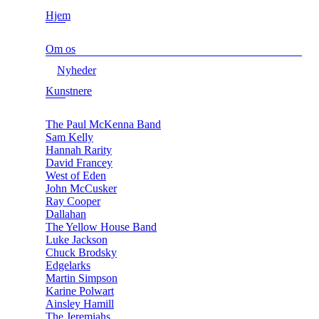
Hjem
Om os
Nyheder
Kunstnere
The Paul McKenna Band
Sam Kelly
Hannah Rarity
David Francey
West of Eden
John McCusker
Ray Cooper
Dallahan
The Yellow House Band
Luke Jackson
Chuck Brodsky
Edgelarks
Martin Simpson
Karine Polwart
Ainsley Hamill
The Jeremiahs