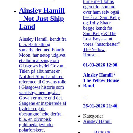
turné med Johns
egen trio, som ud
Ainsley Hamill
over ham selv også
- Not Just Ship
består af Sam Kelly
og Toby Shaer,
Land
begge kendt fra
Sam Kelly & The
Lost Boys samt
Ainsley Hamill, kendt fra
vores "husorkester"
bl.a. Barluath og
The Yellow
samarbejdet med Fourth
House...
Moon, har netop udgivet
et album af sange om
01-03-2026 12:00
Glasgows bydel Govan.
Titlen på albummet er
Ainsley Hamill /
Not Just Ship Land - en
The Yellow House
reference til Govans rolle
Band
i Glasgows historie som
værftsby, men også at
...
Govan er mere end det.
Sangene er inspirerede af
26-01-2026 21:46
bydelen og de
ubesungne helte derfra,
Kategorier
bl.a. en olympisk
Ainsley Hamill
guldmedaljevinder,
polarforskere,
Barluath