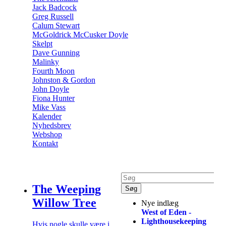
Jack Badcock
Greg Russell
Calum Stewart
McGoldrick McCusker Doyle
Skelpt
Dave Gunning
Malinky
Fourth Moon
Johnston & Gordon
John Doyle
Fiona Hunter
Mike Vass
Kalender
Nyhedsbrev
Webshop
Kontakt
The Weeping
Willow Tree
Nye indlæg
West of Eden -
Lighthousekeeping
Hvis nogle skulle være i