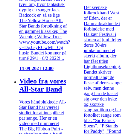
tvivl om, hvor fantastisk
Det svenske
dygtig en sanger Jack
folkrockband West
Badcock er, så se lige
of Eden, der er
The Yellow House All-
Danmarksaktuelle i
Star Bands fortolkning af
forbindelse med
en gammel klassiker, The
Halkær Festival i
Weeping Willow Tree:
starten af juni, fejrer
www.youtube.com/watch?
deres 30-års
v=DqJ-syRCwMI Og
jubilæum med et
husk: Bandet kommer på
stærkt album, der
turné 29/1 - 8/2 2022!...
har fået titlen
Lighthousekeeping.
14-09-2021 12:00
Bandet skriver
normalt langt de
Video fra vores
fleste af deres sange
All-Star Band
selv, men denne
gang har de kastet
sig over den irske
Vores håndplukkede All-
og skotske
Star Band har været i
sangtradition og har
studiet for at indspille et
fortolket sange som
par sange. Her er en
bl.a. "Sir Patrick
video med nummeret
Spens", "P Stands
The Big Ribbon Puirt -
for Paddy", "Pound