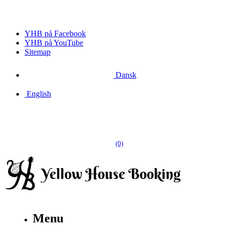
YHB på Facebook
YHB på YouTube
Sitemap
Dansk
English
(0)
Menu