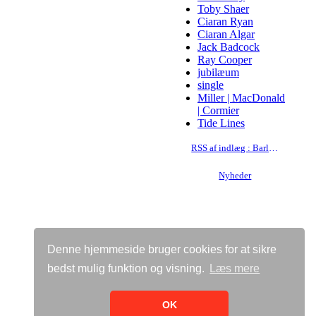
Toby Shaer
Ciaran Ryan
Ciaran Algar
Jack Badcock
Ray Cooper
jubilæum
single
Miller | MacDonald
| Cormier
Tide Lines
RSS af indlæg : Barluath
Nyheder
Denne hjemmeside bruger cookies for at sikre
bedst mulig funktion og visning.
Læs mere
Vis almindelig hjemmeside
Bricksite.com
OK