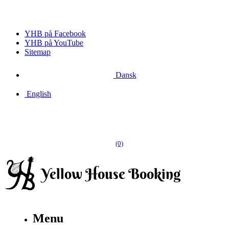
YHB på Facebook
YHB på YouTube
Sitemap
Dansk
English
(0)
Menu