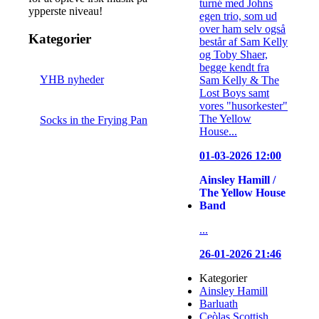
turné med Johns
ypperste niveau!
egen trio, som ud
over ham selv også
Kategorier
består af Sam Kelly
og Toby Shaer,
begge kendt fra
YHB nyheder
Sam Kelly & The
Lost Boys samt
vores "husorkester"
The Yellow
Socks in the Frying Pan
House...
01-03-2026 12:00
Ainsley Hamill /
The Yellow House
Band
...
26-01-2026 21:46
Kategorier
Ainsley Hamill
Barluath
Ceòlas Scottish