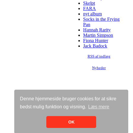
Skelpt
FARA
nyt album
Socks in the Frying
Pan
Hannah Rarity
Martin Simpson
Fiona Hunter
Jack Badock
RSS af indlæg
Nyheder
Denne hjemmeside bruger cookies for at sikre
bedst mulig funktion og visning.
Læs mere
Vis almindelig hjemmeside
Bricksite.com
OK