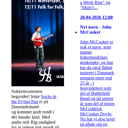
a Week Rise" og
"Mairi's...
28-04-2026 12:00
Nyt navn - John
McCusker
John McCusker er
nok et navn, som
mange
folkemusikfans
genkender, og han
har da også flittigt
turneret i Danmark
gennem mere end
25 år - i
begyndelsen som
Sokkeinvasionen
del af Battlefield
begynder! Irske
Socks in
Band og på senere
the Frying Pan
er på
år som del af trioen
Danmarksturné
McGoldrick
og kommer godt rundt i
McCusker Doyle.
det danske land. Med
Nu har vi dog lavet
andre ord: Rig mulighed
en aftale om en
for at opleve irsk musik på