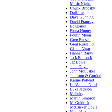
Music Nights
Chuck Brodsky
Dallahan
Dave Gunning
David Francey
Edgelarks
Fiona Hunter
Fourth Moon
Greg Russell
Greg Russell &
Ciaran Algar
Hannah Rarity
Jack Badcock
Jez Lowe
John Doyle
John McCusker
Johnston & Gordon
Karine Polwart
Le Vent du Nord
Luke Jackson
Malinky
Martin Simpson
McGoldrick
McCusker Doyle
Mike Vass