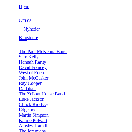
Hjem
Om os
Nyheder
Kunstnere
The Paul McKenna Band
Sam Kelly
Hannah Rarity
David Francey
West of Eden
John McCusker
Ray Cooper
Dallahan
The Yellow House Band
Luke Jackson
Chuck Brodsky
Edgelarks
Martin Simpson
Karine Polwart
Ainsley Hamill
The Jeremiahs