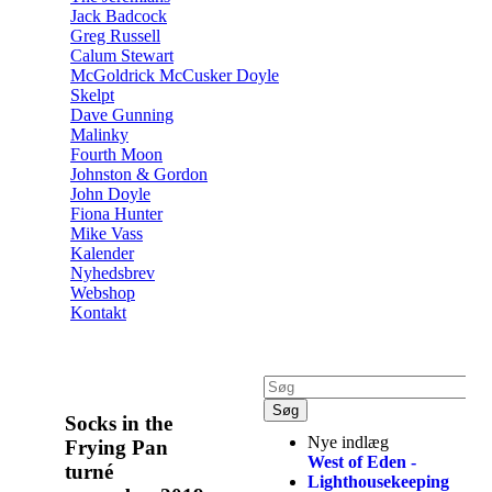
Jack Badcock
Greg Russell
Calum Stewart
McGoldrick McCusker Doyle
Skelpt
Dave Gunning
Malinky
Fourth Moon
Johnston & Gordon
John Doyle
Fiona Hunter
Mike Vass
Kalender
Nyhedsbrev
Webshop
Kontakt
Socks in the
Nye indlæg
Frying Pan
West of Eden -
turné
Lighthousekeeping