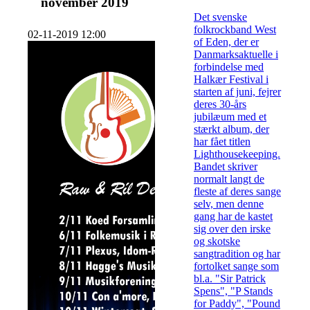
november 2019
Det svenske
folkrockband West
02-11-2019 12:00
of Eden, der er
Danmarksaktuelle i
forbindelse med
Halkær Festival i
starten af juni, fejrer
deres 30-års
jubilæum med et
stærkt album, der
har fået titlen
Lighthousekeeping.
Bandet skriver
normalt langt de
fleste af deres sange
selv, men denne
gang har de kastet
sig over den irske
og skotske
sangtradition og har
fortolket sange som
bl.a. "Sir Patrick
Spens", "P Stands
for Paddy", "Pound