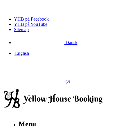
YHB på Facebook
YHB på YouTube
Sitemap
Dansk
English
(0)
Menu