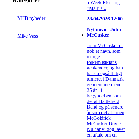
Kategorier
a Week Rise" og
"Mairi's...
YHB nyheder
28-04-2026 12:00
Nyt navn - John
McCusker
Mike Vass
John McCusker er
nok et navn, som
mange
folkemusikfans
genkender, og han
har da også flittigt
turneret i Danmark
gennem mere end
25 år - i
begyndelsen som
del af Battlefield
Band og på senere
år som del af trioen
McGoldrick
McCusker Doyle.
Nu har vi dog lavet
en aftale om en