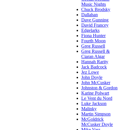
Music Nights
Chuck Brodsky
Dallahan
Dave Gunning
David Francey
Edgelarks
Fiona Hunter
Fourth Moon
Greg Russell
Greg Russell &
Ciaran Algar
Hannah Rarity
Jack Badcock
Jez Lowe
John Doyle
John McCusker
Johnston & Gordon
Karine Polwart
Le Vent du Nord
Luke Jackson
Malinky
Martin Simpson
McGoldrick
McCusker Doyle
Mike Vass