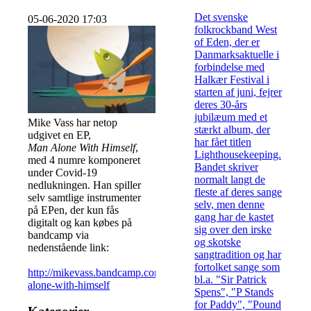
Det svenske
05-06-2020 17:03
folkrockband West
of Eden, der er
Danmarksaktuelle i
forbindelse med
Halkær Festival i
starten af juni, fejrer
deres 30-års
jubilæum med et
Mike Vass har netop
stærkt album, der
udgivet en EP,
har fået titlen
Man Alone With Himself
,
Lighthousekeeping.
med 4 numre komponeret
Bandet skriver
under Covid-19
normalt langt de
nedlukningen. Han spiller
fleste af deres sange
selv samtlige instrumenter
selv, men denne
på EPen, der kun fås
gang har de kastet
digitalt og kan købes på
sig over den irske
bandcamp via
og skotske
nedenstående link:
sangtradition og har
fortolket sange som
http://mikevass.bandcamp.com/album/man-
bl.a. "Sir Patrick
alone-with-himself
Spens", "P Stands
for Paddy", "Pound