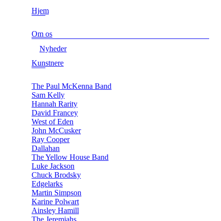
Hjem
Om os
Nyheder
Kunstnere
The Paul McKenna Band
Sam Kelly
Hannah Rarity
David Francey
West of Eden
John McCusker
Ray Cooper
Dallahan
The Yellow House Band
Luke Jackson
Chuck Brodsky
Edgelarks
Martin Simpson
Karine Polwart
Ainsley Hamill
The Jeremiahs