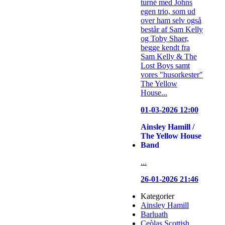
turné med Johns
egen trio, som ud
over ham selv også
består af Sam Kelly
og Toby Shaer,
begge kendt fra
Sam Kelly & The
Lost Boys samt
vores "husorkester"
The Yellow
House...
01-03-2026 12:00
Ainsley Hamill /
The Yellow House
Band
...
26-01-2026 21:46
Kategorier
Ainsley Hamill
Barluath
Ceòlas Scottish