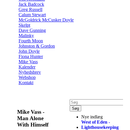
Jack Badcock
Greg Russell
Calum Stewart
McGoldrick McCusker Doyle
Skelpt
Dave Gunning
Malinky
Fourth Moon
Johnston & Gordon
John Doyle
Fiona Hunter
Mike Vass
Kalender
Nyhedsbrev
Webshop
Kontakt
Mike Vass -
Nye indlæg
Man Alone
West of Eden -
With Himself
Lighthousekeeping