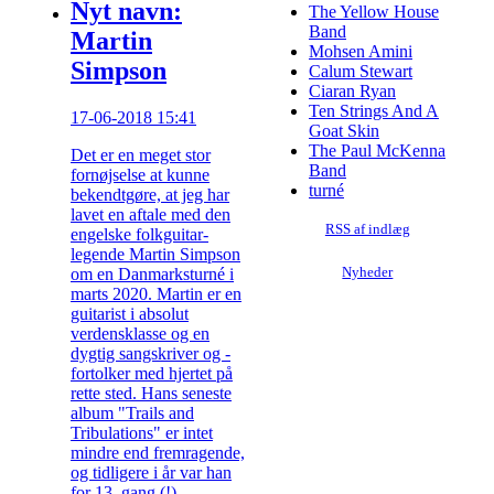
Nyt navn:
The Yellow House
Band
Martin
Mohsen Amini
Simpson
Calum Stewart
Ciaran Ryan
Ten Strings And A
17-06-2018 15:41
Goat Skin
The Paul McKenna
Det er en meget stor
Band
fornøjselse at kunne
turné
bekendtgøre, at jeg har
lavet en aftale med den
RSS af indlæg
engelske folkguitar-
legende Martin Simpson
Nyheder
om en Danmarksturné i
marts 2020. Martin er en
guitarist i absolut
verdensklasse og en
dygtig sangskriver og -
fortolker med hjertet på
rette sted. Hans seneste
album "Trails and
Tribulations" er intet
mindre end fremragende,
og tidligere i år var han
for 13. gang (!)