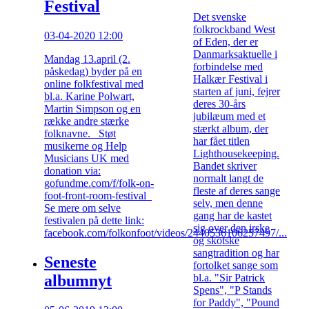
Festival
Det svenske
folkrockband West
03-04-2020 12:00
of Eden, der er
Danmarksaktuelle i
Mandag 13.april (2.
forbindelse med
påskedag) byder på en
Halkær Festival i
online folkfestival med
starten af juni, fejrer
bl.a. Karine Polwart,
deres 30-års
Martin Simpson og en
jubilæum med et
række andre stærke
stærkt album, der
folknavne. Støt
har fået titlen
musikerne og Help
Lighthousekeeping.
Musicians UK med
Bandet skriver
donation via:
normalt langt de
gofundme.com/f/folk-on-
fleste af deres sange
foot-front-room-festival
selv, men denne
Se mere om selve
gang har de kastet
festivalen på dette link:
sig over den irske
facebook.com/folkonfoot/videos/2440536106257497/...
og skotske
sangtradition og har
Seneste
fortolket sange som
albumnyt
bl.a. "Sir Patrick
Spens", "P Stands
for Paddy", "Pound