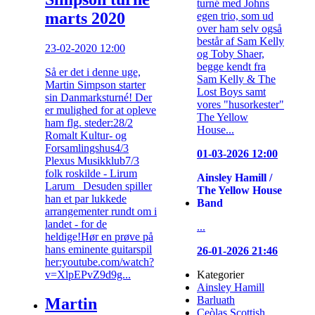
turné med Johns
marts 2020
egen trio, som ud
over ham selv også
består af Sam Kelly
23-02-2020 12:00
og Toby Shaer,
begge kendt fra
Så er det i denne uge,
Sam Kelly & The
Martin Simpson starter
Lost Boys samt
sin Danmarksturné! Der
vores "husorkester"
er mulighed for at opleve
The Yellow
ham flg. steder:28/2
House...
Romalt Kultur- og
Forsamlingshus4/3
01-03-2026 12:00
Plexus Musikklub7/3
folk roskilde - Lirum
Ainsley Hamill /
Larum Desuden spiller
The Yellow House
han et par lukkede
Band
arrangementer rundt om i
landet - for de
...
heldige!Hør en prøve på
hans eminente guitarspil
26-01-2026 21:46
her:youtube.com/watch?
v=XlpEPvZ9d9g...
Kategorier
Ainsley Hamill
Barluath
Martin
Ceòlas Scottish