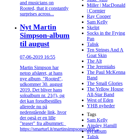
and musicians on
Miller | MacDonald
Rooted, that it constantly
| Cormier
surprises across...
Ray Cooper
Sam Kelly
Nyt Martin
Skelpt
Socks in the Frying
Simpson-album
Pan
til august
Talisk
Ten Strings And A
Goat Skin
07-06-2019 16:55
The Alt
The Jeremiahs
Martin Simpson har
The Paul McKenna
netop afsløret, at hans
Band
nye album, "Rooted",
The Small Glories
udkommer 30. august
The Yellow House
2019. Det bliver hans
All-Star Band
soloalbum nr. 21(!), og
West of Eden
det kan forudbestilles
YHB nyheder
allerede nu på
nedenstående link, hvor
Tags
der også er en lille
Sam Kelly
"teaser" fra albummet:
Ainsley Hamill
https://smarturl.it/martinsimpsonrooted...
nyt album
Talisk