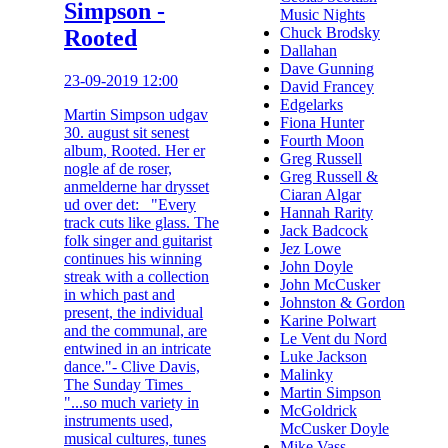
Simpson -
Music Nights
Chuck Brodsky
Rooted
Dallahan
Dave Gunning
23-09-2019 12:00
David Francey
Edgelarks
Martin Simpson udgav
Fiona Hunter
30. august sit senest
Fourth Moon
album, Rooted. Her er
Greg Russell
nogle af de roser,
Greg Russell &
anmelderne har drysset
Ciaran Algar
ud over det: "Every
Hannah Rarity
track cuts like glass. The
Jack Badcock
folk singer and guitarist
Jez Lowe
continues his winning
John Doyle
streak with a collection
John McCusker
in which past and
Johnston & Gordon
present, the individual
Karine Polwart
and the communal, are
Le Vent du Nord
entwined in an intricate
Luke Jackson
dance."- Clive Davis,
Malinky
The Sunday Times
Martin Simpson
"...so much variety in
McGoldrick
instruments used,
McCusker Doyle
musical cultures, tunes
Mike Vass