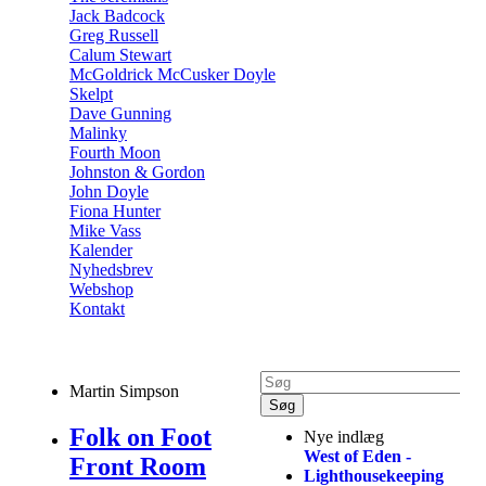
Jack Badcock
Greg Russell
Calum Stewart
McGoldrick McCusker Doyle
Skelpt
Dave Gunning
Malinky
Fourth Moon
Johnston & Gordon
John Doyle
Fiona Hunter
Mike Vass
Kalender
Nyhedsbrev
Webshop
Kontakt
Martin Simpson
Folk on Foot
Nye indlæg
West of Eden -
Front Room
Lighthousekeeping