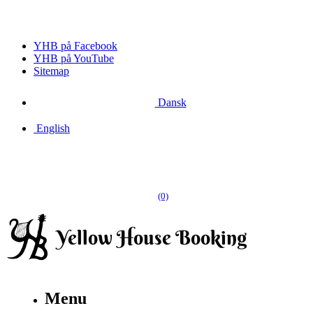
YHB på Facebook
YHB på YouTube
Sitemap
Dansk
English
(0)
Menu