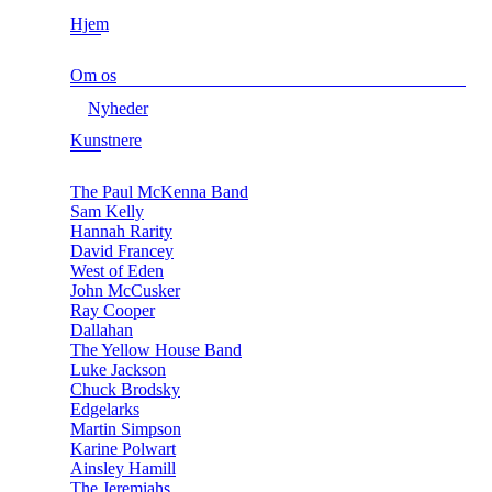
Hjem
Om os
Nyheder
Kunstnere
The Paul McKenna Band
Sam Kelly
Hannah Rarity
David Francey
West of Eden
John McCusker
Ray Cooper
Dallahan
The Yellow House Band
Luke Jackson
Chuck Brodsky
Edgelarks
Martin Simpson
Karine Polwart
Ainsley Hamill
The Jeremiahs