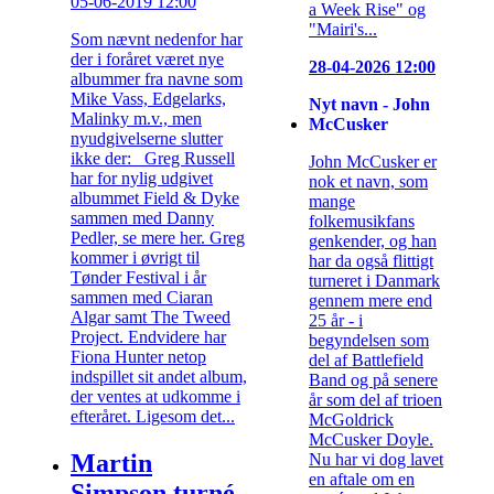
05-06-2019 12:00
a Week Rise" og
"Mairi's...
Som nævnt nedenfor har
der i foråret været nye
28-04-2026 12:00
albummer fra navne som
Mike Vass, Edgelarks,
Nyt navn - John
Malinky m.v., men
McCusker
nyudgivelserne slutter
ikke der: Greg Russell
John McCusker er
har for nylig udgivet
nok et navn, som
albummet Field & Dyke
mange
sammen med Danny
folkemusikfans
Pedler, se mere her. Greg
genkender, og han
kommer i øvrigt til
har da også flittigt
Tønder Festival i år
turneret i Danmark
sammen med Ciaran
gennem mere end
Algar samt The Tweed
25 år - i
Project. Endvidere har
begyndelsen som
Fiona Hunter netop
del af Battlefield
indspillet sit andet album,
Band og på senere
der ventes at udkomme i
år som del af trioen
efteråret. Ligesom det...
McGoldrick
McCusker Doyle.
Martin
Nu har vi dog lavet
en aftale om en
Simpson turné