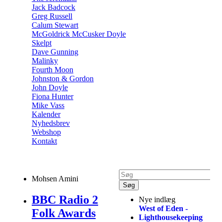
Jack Badcock
Greg Russell
Calum Stewart
McGoldrick McCusker Doyle
Skelpt
Dave Gunning
Malinky
Fourth Moon
Johnston & Gordon
John Doyle
Fiona Hunter
Mike Vass
Kalender
Nyhedsbrev
Webshop
Kontakt
Mohsen Amini
BBC Radio 2
Nye indlæg
West of Eden -
Folk Awards
Lighthousekeeping