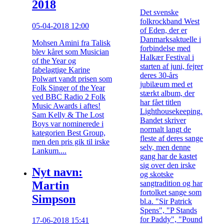
2018
Det svenske
folkrockband West
05-04-2018 12:00
of Eden, der er
Danmarksaktuelle i
Mohsen Amini fra Talisk
forbindelse med
blev kåret som Musician
Halkær Festival i
of the Year og
starten af juni, fejrer
fabelagtige Karine
deres 30-års
Polwart vandt prisen som
jubilæum med et
Folk Singer of the Year
stærkt album, der
ved BBC Radio 2 Folk
har fået titlen
Music Awards i aftes!
Lighthousekeeping.
Sam Kelly & The Lost
Bandet skriver
Boys var nominerede i
normalt langt de
kategorien Best Group,
fleste af deres sange
men den pris gik til irske
selv, men denne
Lankum....
gang har de kastet
sig over den irske
Nyt navn:
og skotske
Martin
sangtradition og har
fortolket sange som
Simpson
bl.a. "Sir Patrick
Spens", "P Stands
for Paddy", "Pound
17-06-2018 15:41