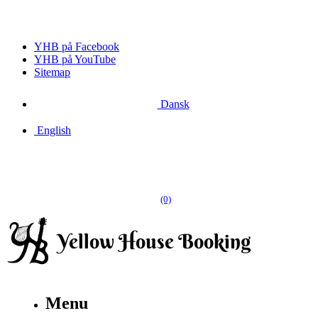
YHB på Facebook
YHB på YouTube
Sitemap
Dansk
English
(0)
Menu