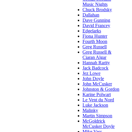
Music Nights
Chuck Brodsky
Dallahan
Dave Gunning
David Francey
Edgelarks
Fiona Hunter
Fourth Moon
Greg Russell
Greg Russell &
Ciaran Algar
Hannah Rarity
Jack Badcock
Jez Lowe
John Doyle
John McCusker
Johnston & Gordon
Karine Polwart
Le Vent du Nord
Luke Jackson
Malinky
Martin Simpson
McGoldrick
McCusker Doyle
Mike Vass