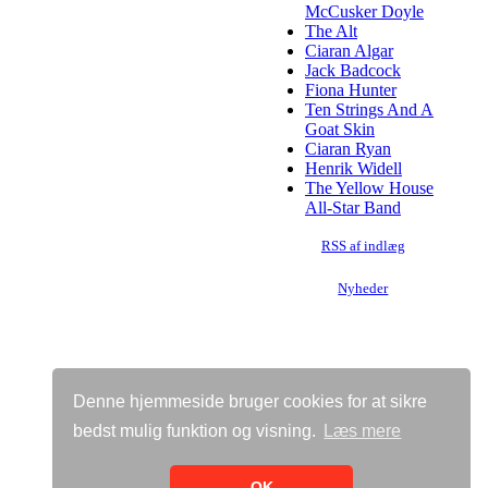
McCusker Doyle
The Alt
Ciaran Algar
Jack Badcock
Fiona Hunter
Ten Strings And A
Goat Skin
Ciaran Ryan
Henrik Widell
The Yellow House
All-Star Band
RSS af indlæg
Nyheder
Denne hjemmeside bruger cookies for at sikre
bedst mulig funktion og visning.
Læs mere
Vis almindelig hjemmeside
Bricksite.com
OK