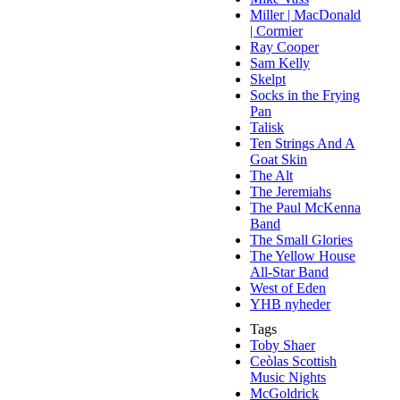
Miller | MacDonald
| Cormier
Ray Cooper
Sam Kelly
Skelpt
Socks in the Frying
Pan
Talisk
Ten Strings And A
Goat Skin
The Alt
The Jeremiahs
The Paul McKenna
Band
The Small Glories
The Yellow House
All-Star Band
West of Eden
YHB nyheder
Tags
Toby Shaer
Ceòlas Scottish
Music Nights
McGoldrick