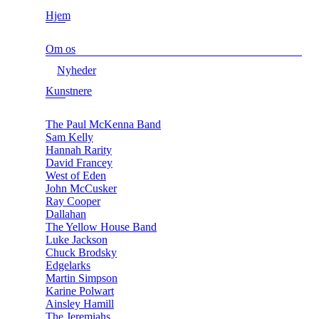
Hjem
Om os
Nyheder
Kunstnere
The Paul McKenna Band
Sam Kelly
Hannah Rarity
David Francey
West of Eden
John McCusker
Ray Cooper
Dallahan
The Yellow House Band
Luke Jackson
Chuck Brodsky
Edgelarks
Martin Simpson
Karine Polwart
Ainsley Hamill
The Jeremiahs