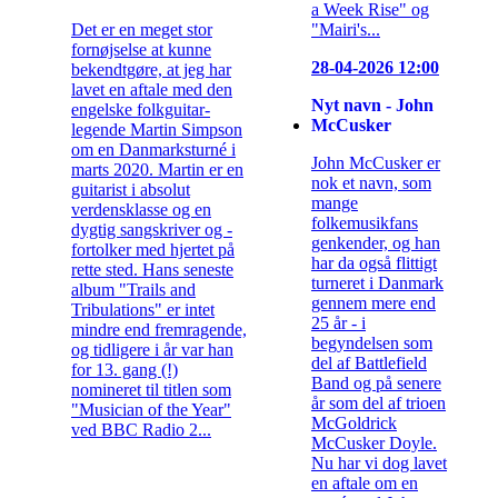
a Week Rise" og
Det er en meget stor
"Mairi's...
fornøjselse at kunne
28-04-2026 12:00
bekendtgøre, at jeg har
lavet en aftale med den
Nyt navn - John
engelske folkguitar-
McCusker
legende Martin Simpson
om en Danmarksturné i
John McCusker er
marts 2020. Martin er en
nok et navn, som
guitarist i absolut
mange
verdensklasse og en
folkemusikfans
dygtig sangskriver og -
genkender, og han
fortolker med hjertet på
har da også flittigt
rette sted. Hans seneste
turneret i Danmark
album "Trails and
gennem mere end
Tribulations" er intet
25 år - i
mindre end fremragende,
begyndelsen som
og tidligere i år var han
del af Battlefield
for 13. gang (!)
Band og på senere
nomineret til titlen som
år som del af trioen
"Musician of the Year"
McGoldrick
ved BBC Radio 2...
McCusker Doyle.
Nu har vi dog lavet
en aftale om en