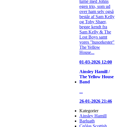
turné med Johns
egen trio, som ud
over ham selv også
består af Sam Kelly
og Toby Shaer,
begge kendt fra
Sam Kelly & The
Lost Boys samt
vores "husorkester"
The Yellow
House...
01-03-2026 12:00
Ainsley Hamill /
The Yellow House
Band
...
26-01-2026 21:46
Kategorier
Ainsley Hamill
Barluath
Ceòlas Scottish