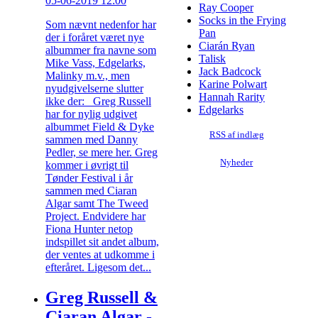
05-06-2019 12:00
Ray Cooper
Socks in the Frying
Som nævnt nedenfor har
Pan
der i foråret været nye
Ciarán Ryan
albummer fra navne som
Talisk
Mike Vass, Edgelarks,
Jack Badcock
Malinky m.v., men
Karine Polwart
nyudgivelserne slutter
Hannah Rarity
ikke der: Greg Russell
Edgelarks
har for nylig udgivet
albummet Field & Dyke
RSS af indlæg
sammen med Danny
Pedler, se mere her. Greg
Nyheder
kommer i øvrigt til
Tønder Festival i år
sammen med Ciaran
Algar samt The Tweed
Project. Endvidere har
Fiona Hunter netop
indspillet sit andet album,
der ventes at udkomme i
efteråret. Ligesom det...
Greg Russell &
Ciaran Algar -