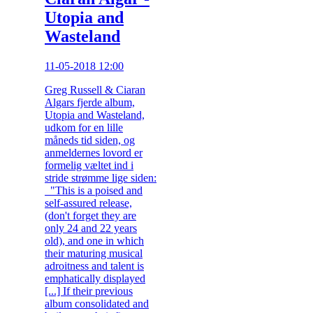
Utopia and
Wasteland
11-05-2018 12:00
Greg Russell & Ciaran
Algars fjerde album,
Utopia and Wasteland,
udkom for en lille
måneds tid siden, og
anmeldernes lovord er
formelig væltet ind i
stride strømme lige siden:
"This is a poised and
self-assured release,
(don't forget they are
only 24 and 22 years
old), and one in which
their maturing musical
adroitness and talent is
emphatically displayed
[...] If their previous
album consolidated and