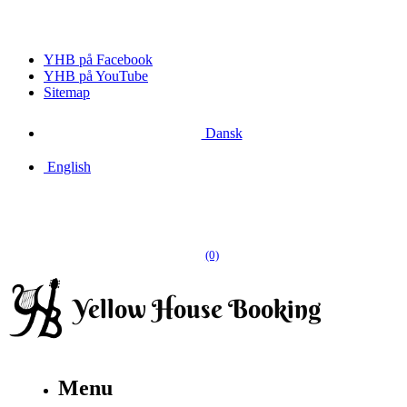
YHB på Facebook
YHB på YouTube
Sitemap
Dansk
English
(0)
Menu