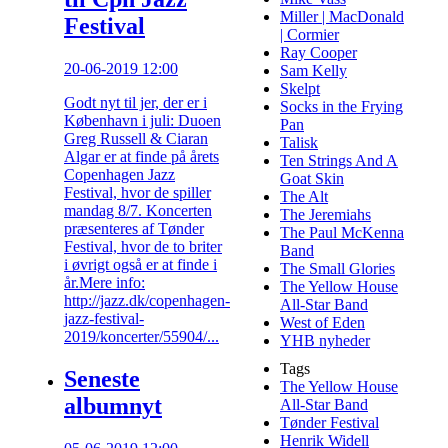
Miller | MacDonald
Festival
| Cormier
Ray Cooper
20-06-2019 12:00
Sam Kelly
Skelpt
Godt nyt til jer, der er i
Socks in the Frying
København i juli: Duoen
Pan
Greg Russell & Ciaran
Talisk
Algar​ er at finde på årets
Ten Strings And A
Copenhagen Jazz
Goat Skin
Festival​, hvor de spiller
The Alt
mandag 8/7. Koncerten
The Jeremiahs
præsenteres af Tønder
The Paul McKenna
Festival​, hvor de to briter
Band
i øvrigt også er at finde i
The Small Glories
år.Mere info:
The Yellow House
http://jazz.dk/copenhagen-
All-Star Band
jazz-festival-
West of Eden
2019/koncerter/55904/...
YHB nyheder
Tags
Seneste
The Yellow House
albumnyt
All-Star Band
Tønder Festival
Henrik Widell