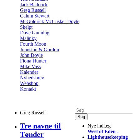
Jack Badcock
Greg Russell
Calum Stewart
McGoldrick McCusker Doyle
Skelpt
Dave Gunning
Malinky
Fourth Moon
Johnston & Gordon
John Doyle
Fiona Hunter
Mike Vass
Kalender
Nyhedsbrev
Webshop
Kontakt
Greg Russell
Tre navne til
Nye indlæg
West of Eden -
Tønder
Lighthousekeeping