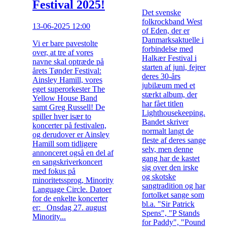
Festival 2025!
Det svenske
folkrockband West
13-06-2025 12:00
of Eden, der er
Danmarksaktuelle i
Vi er bare pavestolte
forbindelse med
over, at tre af vores
Halkær Festival i
navne skal optræde på
starten af juni, fejrer
årets Tønder Festival:
deres 30-års
Ainsley Hamill, vores
jubilæum med et
eget superorkester The
stærkt album, der
Yellow House Band
har fået titlen
samt Greg Russell! De
Lighthousekeeping.
spiller hver især to
Bandet skriver
koncerter på festivalen,
normalt langt de
og derudover er Ainsley
fleste af deres sange
Hamill som tidligere
selv, men denne
annonceret også en del af
gang har de kastet
en sangskriverkoncert
sig over den irske
med fokus på
og skotske
minoritetssprog, Minority
sangtradition og har
Language Circle. Datoer
fortolket sange som
for de enkelte koncerter
bl.a. "Sir Patrick
er: Onsdag 27. august
Spens", "P Stands
Minority...
for Paddy", "Pound