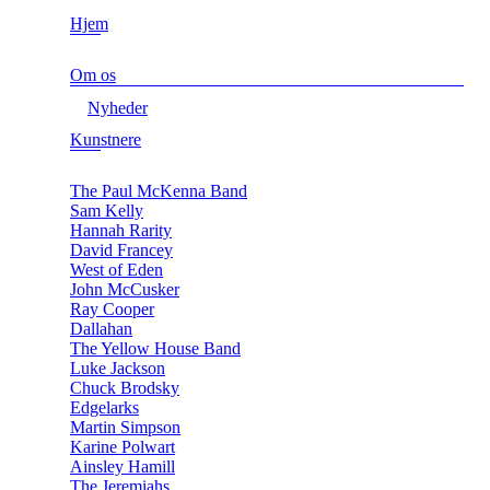
Hjem
Om os
Nyheder
Kunstnere
The Paul McKenna Band
Sam Kelly
Hannah Rarity
David Francey
West of Eden
John McCusker
Ray Cooper
Dallahan
The Yellow House Band
Luke Jackson
Chuck Brodsky
Edgelarks
Martin Simpson
Karine Polwart
Ainsley Hamill
The Jeremiahs