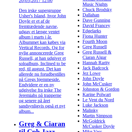
20-05-2017 12:00
Music Nights
Chuck Brodsky
Den irske supergruppe
Dallahan
Usher's Island, hvor John
Dave Gunning
Doyle er et af de
David Francey
fremtrædende navne,
Edgelarks
udgav et længe ventet
Fiona Hunter
album i marts i år.
Fourth Moon
Albummet kan købes via
Greg Russell
Vertical Records. Og for
Greg Russell &
nylig annoncerede Greg
Ciaran Algar
Russell, at han udgiver et
Hannah Rarity
soloalbum, Inclined to be
Jack Badcock
red, til august. Det kan
Jez Lowe
allerede nu forudbestilles
John Doyle
på Gregs hjemmeside.
John McCusker
Endvidere er en ny
Johnston & Gordon
udgivelse fra irske The
Karine Polwart
Jeremiahs på trapperne
Le Vent du Nord
og senere på året
Luke Jackson
sandsynligvis også et nyt
Malinky
album...
Martin Simpson
McGoldrick
Greg & Ciaran
McCusker Doyle
til Cph Jazz
Mike Vass