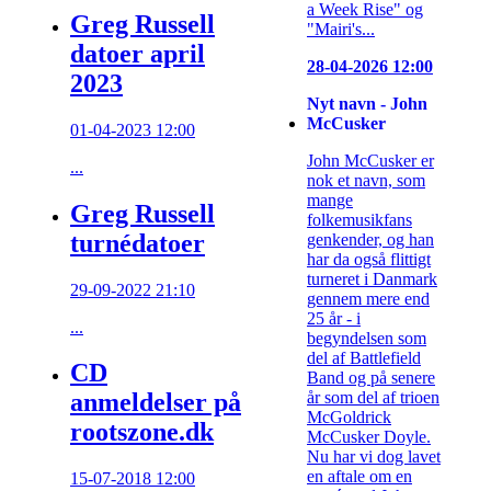
a Week Rise" og
Greg Russell
"Mairi's...
datoer april
28-04-2026 12:00
2023
Nyt navn - John
McCusker
01-04-2023 12:00
John McCusker er
...
nok et navn, som
mange
Greg Russell
folkemusikfans
turnédatoer
genkender, og han
har da også flittigt
turneret i Danmark
29-09-2022 21:10
gennem mere end
25 år - i
...
begyndelsen som
del af Battlefield
CD
Band og på senere
år som del af trioen
anmeldelser på
McGoldrick
rootszone.dk
McCusker Doyle.
Nu har vi dog lavet
en aftale om en
15-07-2018 12:00