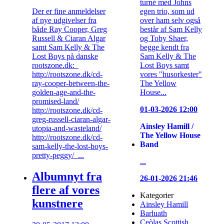
turné med Johns
egen trio, som ud
Der er fine anmeldelser
over ham selv også
af nye udgivelser fra
består af Sam Kelly
både Ray Cooper, Greg
og Toby Shaer,
Russell & Ciaran Algar
begge kendt fra
samt Sam Kelly & The
Sam Kelly & The
Lost Boys på danske
Lost Boys samt
rootszone.dk:
vores "husorkester"
http://rootszone.dk/cd-
The Yellow
ray-cooper-between-the-
House...
golden-age-and-the-
promised-land/
01-03-2026 12:00
http://rootszone.dk/cd-
greg-russell-ciaran-algar-
Ainsley Hamill /
utopia-and-wasteland/
The Yellow House
http://rootszone.dk/cd-
Band
sam-kelly-the-lost-boys-
pretty-peggy/ ...
...
Albumnyt fra
26-01-2026 21:46
flere af vores
Kategorier
kunstnere
Ainsley Hamill
Barluath
Ceòlas Scottish